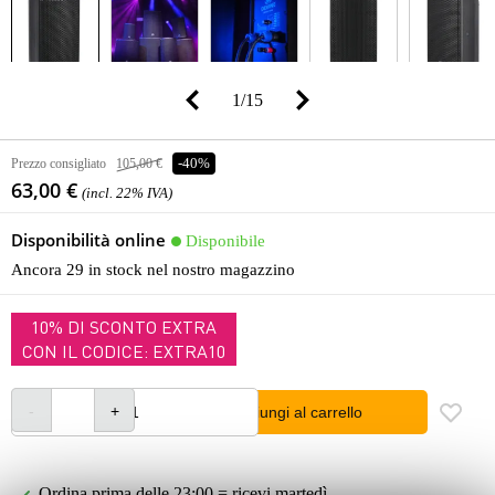
1
/
15
Prezzo consigliato
105,00 €
-40%
63,00 €
(incl. 22% IVA)
Disponibilità online
Disponibile
Ancora 29 in stock nel nostro magazzino
10% DI SCONTO EXTRA
CON IL CODICE: EXTRA10
Aggiungi al carrello
Ordina prima delle 23:00 = ricevi martedì