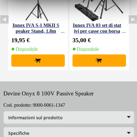
Innox IVA S-1 MKII S
Innox IVA 03 set di stat
I
peaker Stand, 1.8m
ivi per casse con borsa
i
(2 pezzi)
19,95 €
35,00 €
7
Disponibile
Disponibile
+
+
Devine Onyx 8 100V Passive Speaker
Cod. prodotto:
9000-0061-1347
Informazioni sul prodotto
Specifiche