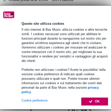
Oltre 48.000 articoli disponibili
1.250 marchi leader
Questo sito utilizza cookies
Il sito internet di Bax Music utilizza cookies e altre tecniche
Informazioni sul prodotto
simili. I cookies necessari sono utilizzati per abilitare le
funzioni principali durante la navigazione sul nostro sito per
Devine Onyx 8 100V
garantire un'ottima esperienza agli utenti che lo visitano.
Vorremmo utilizzare i cookies per misurare ed analizzare le
altoparlante passivo
vostre interazioni con il nostro sito, per migliorare la sua
gamma di frequenza: 61 Hz - 19 kHz
funzionalita' e rendere piu' semplici e vantaggiosi gli acquisti
dei clienti.
Specifiche complete
Preferite non utilizzare i cookies? Avete la possibilita' nella
sezione cookie preferenze di indicare quali cookies
Accessori (12)
possiamo utilizzare e quali non. Potete trovare ulteriori
informazioni sui cookies e sul trattamento dei vostri dati
personali da parte di Bax Music nella sezione
privacy
policy
.
Cookie preferenze
OK