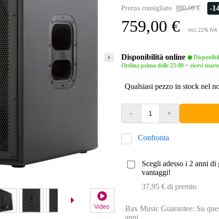
-1
Prezzo consigliato
880,00 €
759,00 €
incl. 22% IVA
Disponibilità online
Disponibi
Ordina prima delle 23:00 = ricevi mart
Qualsiasi pezzo in stock nel 
-
+
Confronta
Scegli adesso i 2 anni di 
vantaggi!
37,95 € di premio
Video
Video 2
Bax Music Guarantee: Su quest
anni.