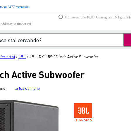
to su 3477 recensioni
Ordina entro le 16:00: Consegna in 2-3 giorni la
soddisfatti o rimborsati
er attivi
JBL
JBL IRX115S 15-inch Active Subwoofer
/
/
ch Active Subwoofer
one
la tua opinione