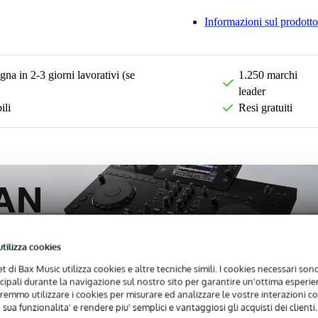
Informazioni sul prodotto
na in 2-3 giorni lavorativi (se
1.250 marchi
leader
ili
Resi gratuiti
utilizza cookies
net di Bax Music utilizza cookies e altre tecniche simili. I cookies necessari sono 
ncipali durante la navigazione sul nostro sito per garantire un'ottima esperien
remmo utilizzare i cookies per misurare ed analizzare le vostre interazioni con
 sua funzionalita' e rendere piu' semplici e vantaggiosi gli acquisti dei clienti.
Recensioni
(0)
Download (5)