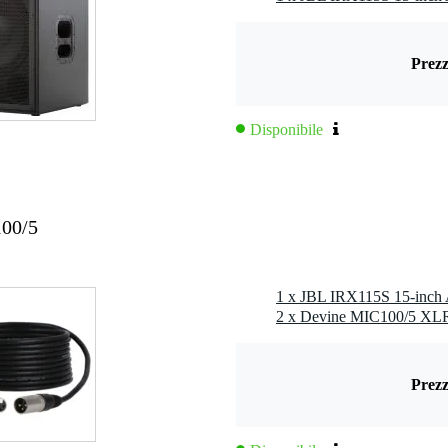
Prezz
Disponibile
, bilanciata
00/5
abili): 80, 100, 120 Hz
1 x JBL IRX115S 15-inch 
5 mm, piastra frontale da 18 mm
M20 x 2,5P
 60 cm
Prezz