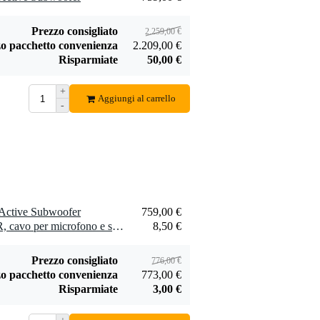
7,50 €
375,00 €
cavi (5 pezzi)
fullrange da 8
pollici
Aggiungi
Aggiungi
Prezzo consigliato
2.259,00 €
o pacchetto convenienza
2.209,00 €
Risparmiate
50,00 €
+
Aggiungi al carrello
-
Devine JACM/5
dB Technologies
cavo segnale mono
DS-2 asta per
6,95 €
41,00 €
jack - jack 5 m
diffusori con
filettatura
Aggiungi
Aggiungi
Active Subwoofer
759,00 €
2 x Devine MIC100/5 XLR, cavo per microfono e segnale, 5 m
8,50 €
Prezzo consigliato
776,00 €
o pacchetto convenienza
773,00 €
Risparmiate
3,00 €