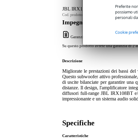
Preferite non
JBL IRX115S 15-inch Active Subwoo
possiamo util
Cod. prodotto:
9000-0075-1205
personali da
Impegno di servizio
Cookie pref
Garanzia Bax Music
: Su questo prodotto
Su questo prodotto avrete una garanzia di 2 a
Descrizione
Migliorate le prestazioni dei bassi d
Questo subwoofer attivo professionale, f
di uscite bilanciate per garantire una 
distanze. Il design, l'amplificatore inte
diffusori full-range JBL IRX108BT e
impressionante e un sistema audio soli
Specifiche
Caratteristiche