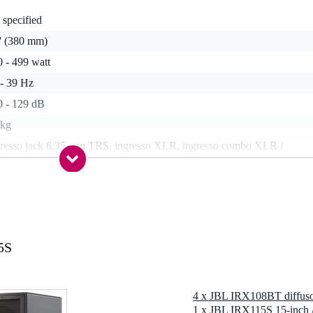
 specified
'' (380 mm)
 - 499 watt
 - 39 Hz
0 - 129 dB
 kg
gresso jack 6,35 mm TRS, ingresso XLR, ingresso combo XLR /
, out / link / thru
0 Hz
5S
,5 kg
5 x 58,4 x 58,4 cm
1 x JBL IRX115S 15-inch 