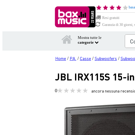
basa
Resi gratuiti
Garanzia di 30 giorni, 
Mostra tutte le
categorie
Home
P.A.
Casse
Subwoofers
Subwoof
/
/
/
/
JBL IRX115S 15-in
0
ancora nessuna recensi