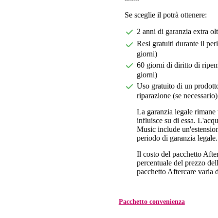
Se sceglie il potrà ottenere:
2 anni di garanzia extra ol
Resi gratuiti durante il pe
giorni)
60 giorni di diritto di ri
giorni)
Uso gratuito di un prodotto
riparazione (se necessario)
La garanzia legale rimane 
influisce su di essa. L'acq
Music include un'estension
periodo di garanzia legale.
Il costo del pacchetto Aft
percentuale del prezzo dell'
pacchetto Aftercare varia da
Pacchetto convenienza