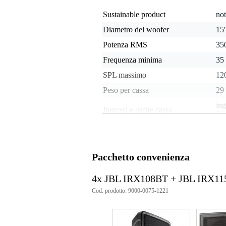
Sustainable product
not
Diametro del woofer
15
Potenza RMS
350
Frequenza minima
35
SPL massimo
12
Peso per cassa
29
in
Ingressi e uscite cassa
TRS
Frequenza massima del
15
subwoofer
Ingresso speaker con blocco
no
Pacchetto convenienza
Peso e dimensioni imballaggio incluso
4x JBL IRX108BT + JBL IRX11
Cod. prodotto: 9000-0075-1221
Peso
34
(imballaggio incluso)
Dimensioni
70,
(imballaggio incluso)