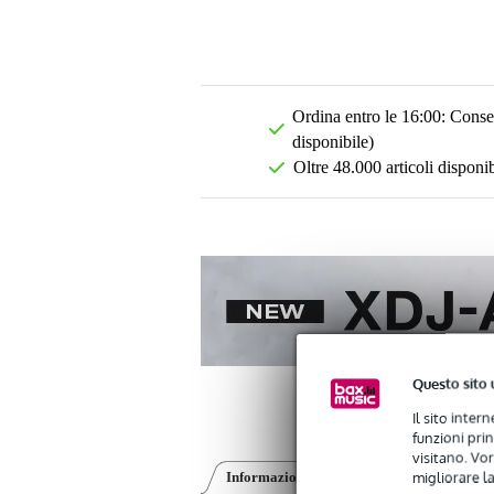
Ordina entro le 16:00: Conseg
disponibile)
Oltre 48.000 articoli disponib
Questo sito 
Il sito inter
funzioni pri
visitano. Vor
migliorare la
Informazioni sul prodotto
Video (2)