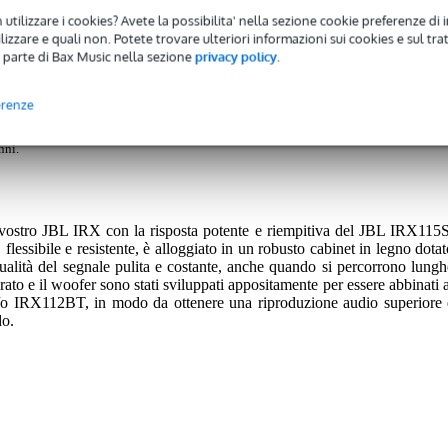
 utilizzare i cookies? Avete la possibilita' nella sezione cookie preferenze di 
fer
izzare e quali non. Potete trovare ulteriori informazioni sui cookies e sul tra
 parte di Bax Music nella sezione
privacy policy
.
erenze
 avrete una garanzia di 2 anni.
nni.
el vostro JBL IRX con la risposta potente e riempitiva del JBL IRX115S
lessibile e resistente, è alloggiato in un robusto cabinet in legno dotat
qualità del segnale pulita e costante, anche quando si percorrono lungh
grato e il woofer sono stati sviluppati appositamente per essere abbinati 
/o IRX112BT, in modo da ottenere una riproduzione audio superiore 
do.