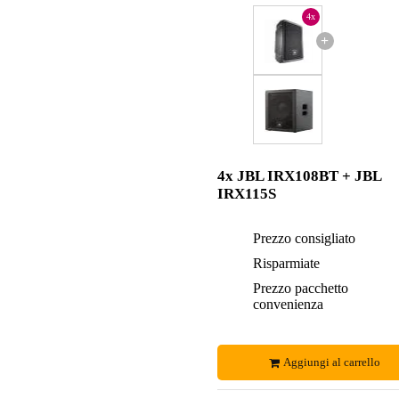
4x
+
4x JBL IRX108BT + JBL
IRX115S
Prezzo consigliato
Risparmiate
Prezzo pacchetto
convenienza
Aggiungi al carrello