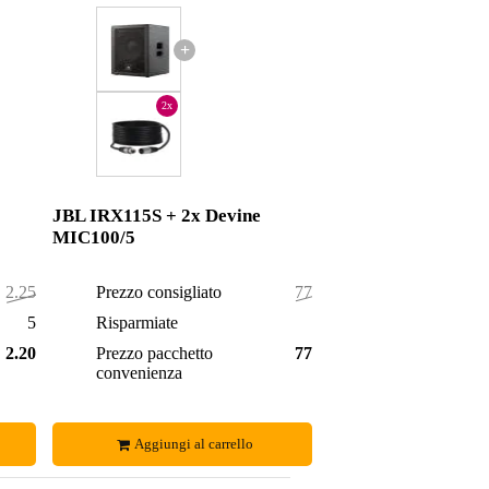
+
2x
JBL IRX115S + 2x Devine
MIC100/5
2.259,00 €
Prezzo consigliato
776,00 €
50,00 €
Risparmiate
3,00 €
2.209,00 €
Prezzo pacchetto
773,00 €
convenienza
Aggiungi al carrello