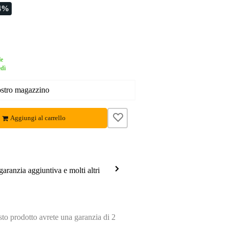
4%
le
edì
nostro magazzino
Aggiungi al carrello
garanzia aggiuntiva e molti altri
o prodotto avrete una garanzia di 2