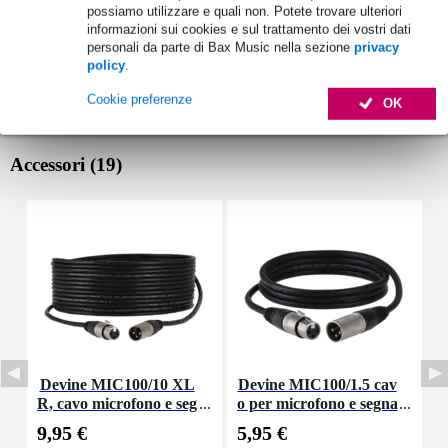
possiamo utilizzare e quali non. Potete trovare ulteriori
informazioni sui cookies e sul trattamento dei vostri dati
personali da parte di Bax Music nella sezione
privacy
policy
.
Cookie preferenze
OK
Accessori (19)
Devine MIC100/10 XL
Devine MIC100/1.5 cav
R, cavo microfono e seg
o per microfono e segna
nale, 10 m
le XLR 1,5 m
9,95 €
5,95 €
8