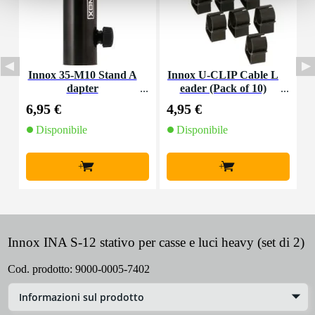
Innox 35-M10 Stand A
Innox U-CLIP Cable L
I
dapter
eader (Pack of 10)
m
6,95 €
4,95 €
1
Disponibile
Disponibile
+
+
Innox INA S-12 stativo per casse e luci heavy (set di 2)
Cod. prodotto:
9000-0005-7402
Informazioni sul prodotto