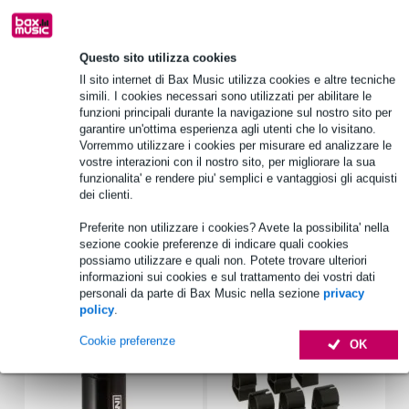
Informazioni sul prodotto
Questo sito utilizza cookies
stativo leggero per casse e luci
Il sito internet di Bax Music utilizza cookies e altre tecniche
simili. I cookies necessari sono utilizzati per abilitare le
set di 2
funzioni principali durante la navigazione sul nostro sito per
doppia asta telescopica
garantire un'ottima esperienza agli utenti che lo visitano.
Vorremmo utilizzare i cookies per misurare ed analizzare le
Specifiche complete
vostre interazioni con il nostro sito, per migliorare la sua
funzionalita' e rendere piu' semplici e vantaggiosi gli acquisti
Vedi anche (2)
dei clienti.
Preferite non utilizzare i cookies? Avete la possibilita' nella
sezione cookie preferenze di indicare quali cookies
possiamo utilizzare e quali non. Potete trovare ulteriori
informazioni sui cookies e sul trattamento dei vostri dati
personali da parte di Bax Music nella sezione
privacy
Accessori (8)
policy
.
Cookie preferenze
OK