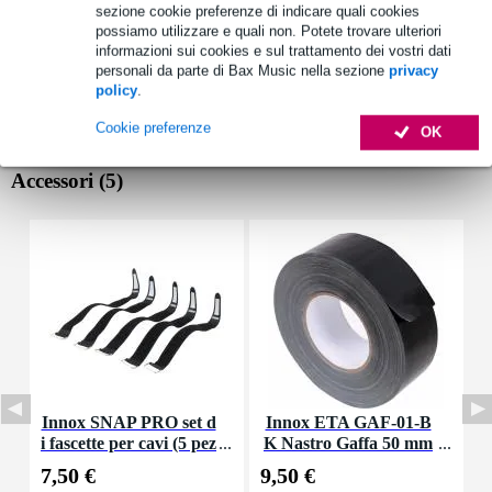
sezione cookie preferenze di indicare quali cookies
possiamo utilizzare e quali non. Potete trovare ulteriori
informazioni sui cookies e sul trattamento dei vostri dati
personali da parte di Bax Music nella sezione
privacy
policy
.
Cookie preferenze
OK
Accessori (5)
Innox SNAP PRO set d
Innox ETA GAF-01-B
I
i fascette per cavi (5 pez
K Nastro Gaffa 50 mm
p
zi)
x 50 m nero
7,50 €
9,50 €
3