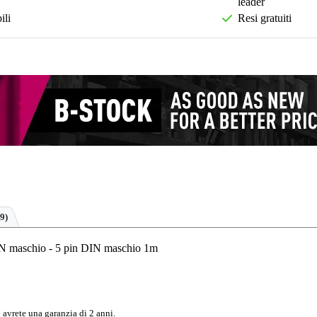
leader
ili
Resi gratuiti
9)
 maschio - 5 pin DIN maschio 1m
 avrete una garanzia di 2 anni.