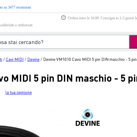
to su 3477 recensioni
Ordina entro le 16:00: Consegna in 2-3 giorni la
soddisfatti o rimborsati
ti
Cavi MIDI
Devine
Devine VM1010 Cavo MIDI 5 pin DIN maschio - 5 pi
/
/
/
o MIDI 5 pin DIN maschio - 5 p
la tua opinione