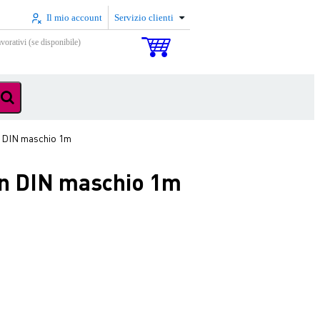
Il mio account
Servizio clienti
vorativi (se disponibile)
n DIN maschio 1m
in DIN maschio 1m