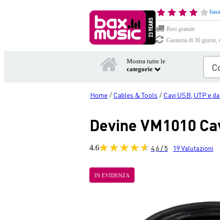
basa
Resi gratuiti
Garanzia di 30 giorni, 
Mostra tutte le
categorie
Home
Cables & Tools
Cavi USB, UTP e da
/
/
Devine VM1010 Cav
4.6
4,6 / 5
19
Valutazioni
IN EVIDENZA