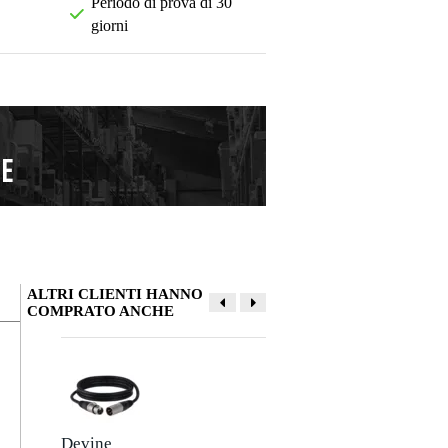
Periodo di prova di 30
giorni
ALTRI CLIENTI HANNO
COMPRATO ANCHE
La tua opinione
Soprannome
Devine
Devine JACM/5