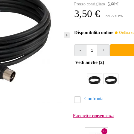
Prezzo consigliato
5,60 €
3,50 €
incl. 22% IVA
Disponibilità online
Ordina sub
-
+
Vedi anche (2)
Confronta
Pacchetto convenienza
2x