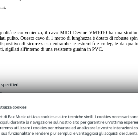
nni.
a qualità e convenienza, il cavo MIDI Devine VM1010 ha una struttur
dati pulito. Questo cavo di 1 metro di lunghezza è dotato di robuste spin
spositivo di sicurezza su entrambe le estremità e collegate da quattr
i, sigillati all'interno di una resistente guaina in PVC.
 specified
00 m
N 5p
utilizza cookies
net di Bax Music utilizza cookies e altre tecniche simili. I cookies necessari sono 
p - deep
ncipali durante la navigazione sul nostro sito per garantire un'ottima esperien
remmo utilizzare i cookies per misurare ed analizzare le vostre interazioni con
 sua funzionalita' e rendere piu' semplici e vantaggiosi gli acquisti dei clienti.