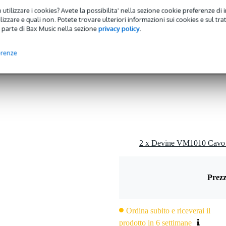
 utilizzare i cookies? Avete la possibilita' nella sezione cookie preferenze di 
gr
izzare e quali non. Potete trovare ulteriori informazioni sui cookies e sul tra
0 x 14,0 x 2,0 cm
 parte di Bax Music nella sezione
privacy policy
.
erenze
o)
Prezz
Ordina subito e riceverai il
prodotto in 6 settimane