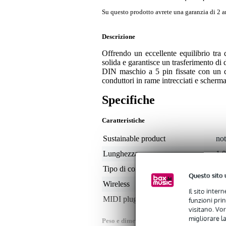
Su questo prodotto avrete una garanzia di 2 a
Descrizione
Offrendo un eccellente equilibrio tr
solida e garantisce un trasferimento di 
DIN maschio a 5 pin fissate con un di
conduttori in rame intrecciati e schermat
Specifiche
Caratteristiche
Sustainable product
not
Lunghezza
1,
Tipo di connettore dati
DI
Questo sito 
Wireless
no
Il sito inter
MIDI plug shape
dee
funzioni pri
visitano. Vor
migliorare la
Peso e dimensioni imballaggio incluso