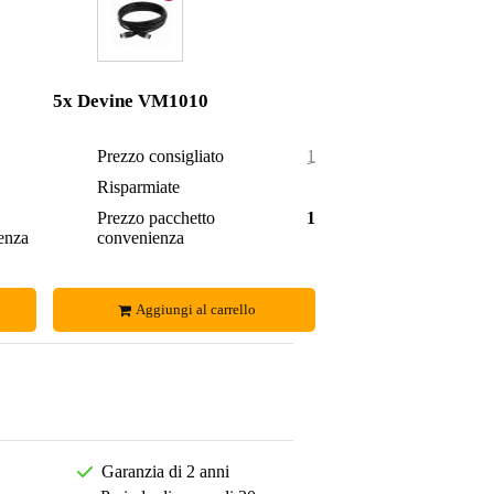
5x Devine VM1010
Prezzo consigliato
17,50 €
7,00 €
Risparmiate
2,30 €
0,55 €
Prezzo pacchetto
15,20 €
enza
6,45 €
convenienza
Aggiungi al carrello
Garanzia di 2 anni