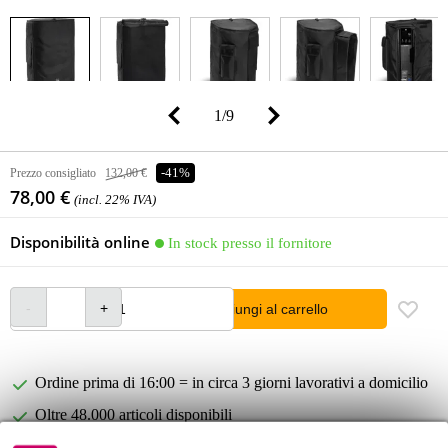
1
/
9
Prezzo consigliato
132,00 €
-41%
78,00 €
(incl. 22% IVA)
Disponibilità online
In stock presso il fornitore
Aggiungi al carrello
Ordine prima di 16:00 = in circa 3 giorni lavorativi a domicilio
Oltre 48.000 articoli disponibili
1.250 marchi leader