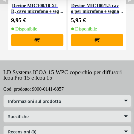
Devine MIC100/10 XL
Devine MIC100/1.5 cav
R, cavo microfono e seg
o per microfono e segna
nale, 10 m
le XLR 1,5 m
9,95 €
5,95 €
8
Disponibile
Disponibile
+
+
LD Systems ICOA 15 WPC coperchio per diffusori
Icoa Pro 15 e Icoa 15
Cod. prodotto:
9000-0141-6857
Informazioni sul prodotto
Specifiche
Recensioni (0)