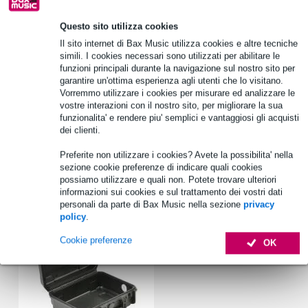
1.250 marchi leader
Questo sito utilizza cookies
Il sito internet di Bax Music utilizza cookies e altre tecniche
simili. I cookies necessari sono utilizzati per abilitare le
Informazioni sul prodotto
funzioni principali durante la navigazione sul nostro sito per
garantire un'ottima esperienza agli utenti che lo visitano.
cavo per strumenti di lunga durata
Vorremmo utilizzare i cookies per misurare ed analizzare le
adatto per chitarra e tastiera
vostre interazioni con il nostro sito, per migliorare la sua
funzionalita' e rendere piu' semplici e vantaggiosi gli acquisti
rivestimento del cavo altamente flessibile
dei clienti.
Specifiche complete
Preferite non utilizzare i cookies? Avete la possibilita' nella
sezione cookie preferenze di indicare quali cookies
possiamo utilizzare e quali non. Potete trovare ulteriori
Accessori (1)
informazioni sui cookies e sul trattamento dei vostri dati
personali da parte di Bax Music nella sezione
privacy
policy
.
Cookie preferenze
OK