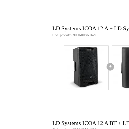
LD Systems ICOA 12 A + LD S
Cod. prodotto: 9000-0058-1629
+
LD Systems ICOA 12 A BT + L