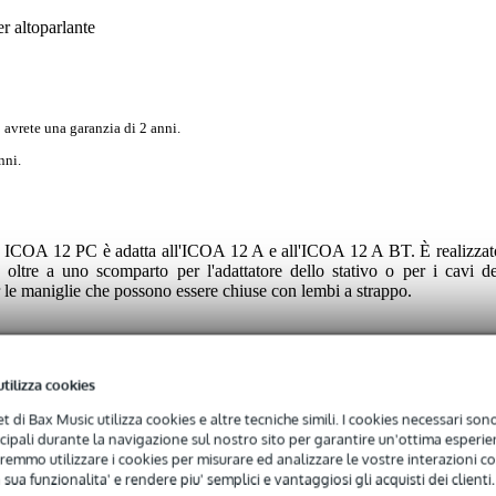
 altoparlante
 avrete una garanzia di 2 anni.
nni.
s ICOA 12 PC è adatta all'ICOA 12 A e all'ICOA 12 A BT. È realizzat
, oltre a uno scomparto per l'adattatore dello stativo o per i cavi de
 le maniglie che possono essere chiuse con lembi a strappo.
utilizza cookies
net di Bax Music utilizza cookies e altre tecniche simili. I cookies necessari sono 
 specified
ncipali durante la navigazione sul nostro sito per garantire un'ottima esperien
inch speaker (specific brand/type)
remmo utilizzare i cookies per misurare ed analizzare le vostre interazioni con
 sua funzionalita' e rendere piu' semplici e vantaggiosi gli acquisti dei clienti.
niglia