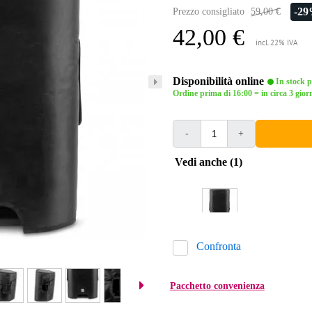
-2
Prezzo consigliato
59,00 €
42,00 €
incl. 22% IVA
Disponibilità online
In stock pr
Ordine prima di 16:00 = in circa 3 giorn
-
+
Vedi anche (1)
Confronta
Pacchetto convenienza