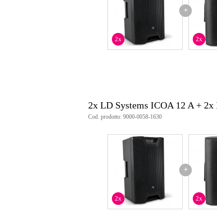
+
2x
2x
2x LD Systems ICOA 12 A + 2x
Cod. prodotto: 9000-0058-1630
+
2x
2x