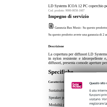
LD Systems ICOA 12 PC coperchio per
Cod. prodotto:
9000-0058-1607
Impegno di servizio
Garanzia Bax Music
: Su questo prodotto
Su questo prodotto avrete una garanzia di 2 a
Descrizione
La copertura per diffusori LD System
in nylon resistente e idrorepellente e
diffusori, presenta comode aperture per
Specifiche
Caratteristiche
Questo sito 
Il sito inter
Sustainable product
not
funzioni pri
Speaker protection type
12 
visitano. Vor
migliorare la
Modalità di trasporto
ma