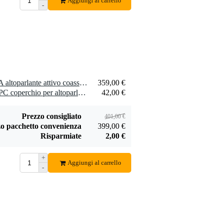
Aggiungi al carrello
-
1 x LD Systems ICOA 12 A altoparlante attivo coassiale a gamma intera
359,00 €
1 x LD Systems ICOA 12 PC coperchio per altoparlante
42,00 €
Prezzo consigliato
401,00 €
o pacchetto convenienza
399,00 €
Risparmiate
2,00 €
+
Aggiungi al carrello
-