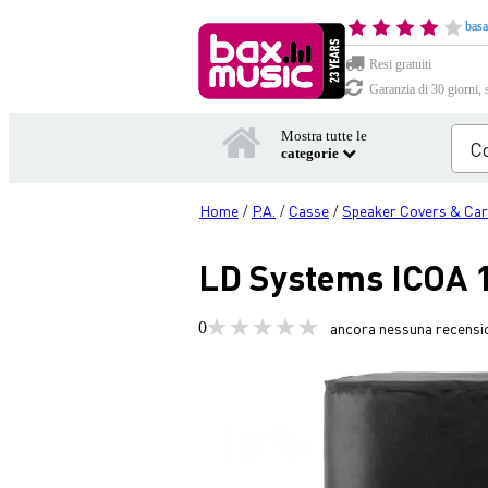
basa
Resi gratuiti
Garanzia di 30 giorni, 
Mostra tutte le
categorie
Home
P.A.
Casse
Speaker Covers & Car
/
/
/
LD Systems ICOA 1
0
ancora nessuna recensi