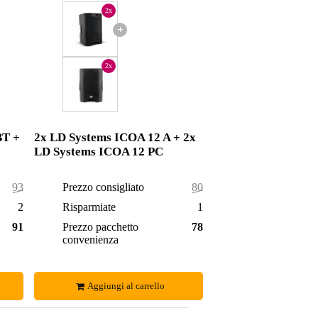
2x
+
2x
BT +
2x LD Systems ICOA 12 A + 2x
LD Systems ICOA 12 PC
934,00 €
Prezzo consigliato
802,00 €
24,00 €
Risparmiate
17,00 €
910,00 €
Prezzo pacchetto
785,00 €
convenienza
Aggiungi al carrello