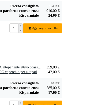
nero
- 2x RCA maschio
3 m
Aggiungi
Aggiungi
Prezzo consigliato
934,00 €
o pacchetto convenienza
910,00 €
Risparmiate
24,00 €
+
Aggiungi al carrello
-
Shure SM 58
Procab CAB901
microfono
XLR maschio -
113,00 €
12,40 €
dinamico per voce
XLR femmina 5,00
m
Aggiungi
Aggiungi
2 x LD Systems ICOA 12 A altoparlante attivo coassiale a gamma intera
359,00 €
2 x LD Systems ICOA 12 PC coperchio per altoparlante
42,00 €
Prezzo consigliato
802,00 €
o pacchetto convenienza
785,00 €
Risparmiate
17,00 €
+