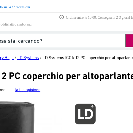
to su 3477 recensioni
Ordina entro le 16:00: Consegna in 2-3 giorni la
soddisfatti o rimborsati
ry Bags
LD Systems
LD Systems ICOA 12 PC coperchio per altoparlant
/
/
2 PC coperchio per altoparlant
one
la tua opinione