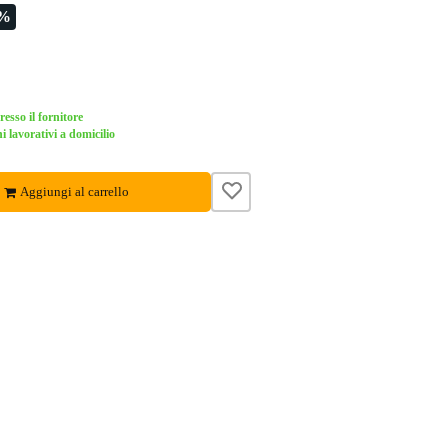
9%
esso il fornitore
i lavorativi a domicilio
Aggiungi al carrello