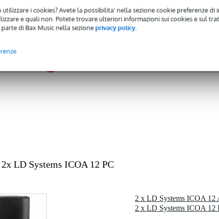
 utilizzare i cookies? Avete la possibilita' nella sezione cookie preferenze di 
izzare e quali non. Potete trovare ulteriori informazioni sui cookies e sul tra
ver
 parte di Bax Music nella sezione
privacy policy
.
erenze
0 gr
0 x 35,5 x 13,0 cm
sistemi LD ICOA 12 A e LD ICOA 12 A BT
 2x LD Systems ICOA 12 PC
i