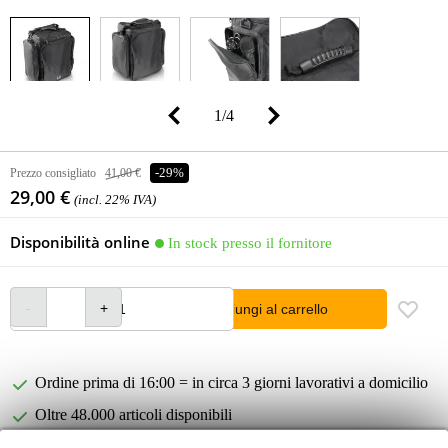
1
/
4
Prezzo consigliato
41,00 €
-29%
29,00 €
(incl. 22% IVA)
Disponibilità online
In stock presso il fornitore
Aggiungi al carrello
Ordine prima di 16:00 = in circa 3 giorni lavorativi a domicilio
Oltre 48.000 articoli disponibili
1.250 marchi leader