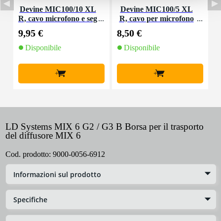
Devine MIC100/10 XL
Devine MIC100/5 XL
R, cavo microfono e seg
R, cavo per microfono
d
nale, 10 m
e segnale, 5 m
9,95 €
8,50 €
1
Disponibile
Disponibile
+
+
LD Systems MIX 6 G2 / G3 B Borsa per il trasporto
del diffusore MIX 6
Cod. prodotto:
9000-0056-6912
Informazioni sul prodotto
Specifiche