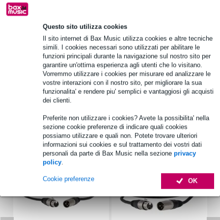
Questo sito utilizza cookies
Informazioni sul prodotto
Il sito internet di Bax Music utilizza cookies e altre tecniche
simili. I cookies necessari sono utilizzati per abilitare le
LD Systems MIX 6 G2 / G3 B
funzioni principali durante la navigazione sul nostro sito per
borsa per il trasporto del diffusore MIX 6
garantire un'ottima esperienza agli utenti che lo visitano.
Vorremmo utilizzare i cookies per misurare ed analizzare le
spazio per 1 diffusore della serie MIX 6
vostre interazioni con il nostro sito, per migliorare la sua
funzionalita' e rendere piu' semplici e vantaggiosi gli acquisti
Specifiche complete
dei clienti.
Preferite non utilizzare i cookies? Avete la possibilita' nella
Accessori (71)
sezione cookie preferenze di indicare quali cookies
possiamo utilizzare e quali non. Potete trovare ulteriori
informazioni sui cookies e sul trattamento dei vostri dati
personali da parte di Bax Music nella sezione
privacy
policy
.
Cookie preferenze
OK