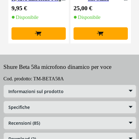
nale, 10 m
9,95 €
25,00 €
1
Disponibile
Disponibile
+
+
Shure Beta 58a microfono dinamico per voce
Cod. prodotto:
TM-BETA58A
Informazioni sul prodotto
Specifiche
Recensioni (85)
Download (2)