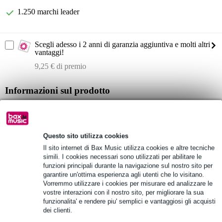
1.250 marchi leader
Scegli adesso i 2 anni di garanzia aggiuntiva e molti altri
vantaggi!
9,25 € di premio
Informazioni sul prodotto
range di frequenza ottimizzato per voce con medi limpidi e roll-off
sui bassi
range di frequenza: 50 Hz – 16 kHz
Questo sito utilizza cookies
magnete in Neodimio; rapporto segnale/rumore alto
Il sito internet di Bax Music utilizza cookies e altre tecniche
simili. I cookies necessari sono utilizzati per abilitare le
Specifiche complete
funzioni principali durante la navigazione sul nostro sito per
garantire un'ottima esperienza agli utenti che lo visitano.
Vorremmo utilizzare i cookies per misurare ed analizzare le
Vedi anche (4)
vostre interazioni con il nostro sito, per migliorare la sua
funzionalita' e rendere piu' semplici e vantaggiosi gli acquisti
dei clienti.