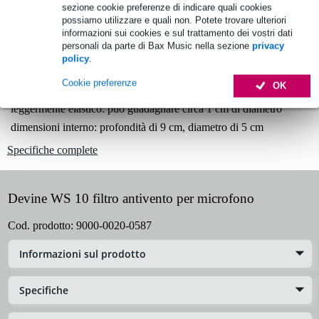
sezione cookie preferenze di indicare quali cookies
1.250 marchi leader
possiamo utilizzare e quali non. Potete trovare ulteriori
informazioni sui cookies e sul trattamento dei vostri dati
personali da parte di Bax Music nella sezione
privacy
policy
.
Informazioni sul prodotto
Cookie preferenze
OK
filtro antivento per microfono Devine WS 10
leggermente elastico: può guadagnare circa 1 cm di diametro
dimensioni interno: profondità di 9 cm, diametro di 5 cm
Specifiche complete
Devine WS 10 filtro antivento per microfono
Cod. prodotto:
9000-0020-0587
Informazioni sul prodotto
Specifiche