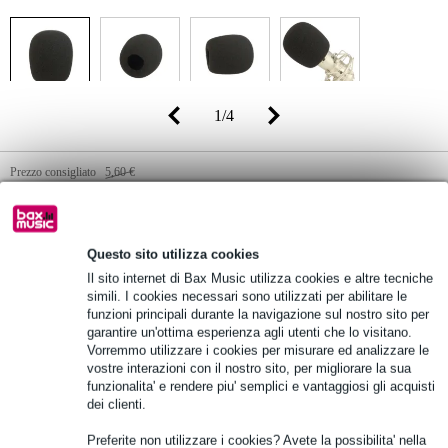
1
/
4
Prezzo consigliato
5,60 €
3,50 €
(incl. 22% IVA)
Disponibilità online
Disponibile
Questo sito utilizza cookies
Ancora 96 in stock nel nostro magazzino
Il sito internet di Bax Music utilizza cookies e altre tecniche
simili. I cookies necessari sono utilizzati per abilitare le
funzioni principali durante la navigazione sul nostro sito per
Aggiungi al carrello
garantire un'ottima esperienza agli utenti che lo visitano.
Vorremmo utilizzare i cookies per misurare ed analizzare le
vostre interazioni con il nostro sito, per migliorare la sua
funzionalita' e rendere piu' semplici e vantaggiosi gli acquisti
Ordina adesso = ricevi mercoledì
dei clienti.
Oltre 48.000 articoli disponibili
Preferite non utilizzare i cookies? Avete la possibilita' nella