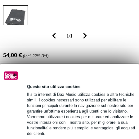
1
/
1
54,00 €
(incl. 22% IVA)
Disponibilità online
Disponibile
Qualsiasi pezzo in stock nel nostro magazzino
(e ulteriori scorte disponibili presso il fornitore)
Questo sito utilizza cookies
Il sito internet di Bax Music utilizza cookies e altre tecniche
simili. I cookies necessari sono utilizzati per abilitare le
Aggiungi al carrello
funzioni principali durante la navigazione sul nostro sito per
garantire un'ottima esperienza agli utenti che lo visitano.
Vorremmo utilizzare i cookies per misurare ed analizzare le
vostre interazioni con il nostro sito, per migliorare la sua
Ordina prima delle 23:00 = ricevi martedì
funzionalita' e rendere piu' semplici e vantaggiosi gli acquisti
dei clienti.
Oltre 48.000 articoli disponibili