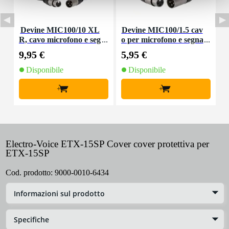
Devine MIC100/10 XL
Devine MIC100/1.5 cav
I
R, cavo microfono e seg
o per microfono e segna
p
nale, 10 m
le XLR 1,5 m
9,95 €
5,95 €
5
Disponibile
Disponibile
+
+
Electro-Voice ETX-15SP Cover cover protettiva per
ETX-15SP
Cod. prodotto:
9000-0010-6434
Informazioni sul prodotto
Specifiche