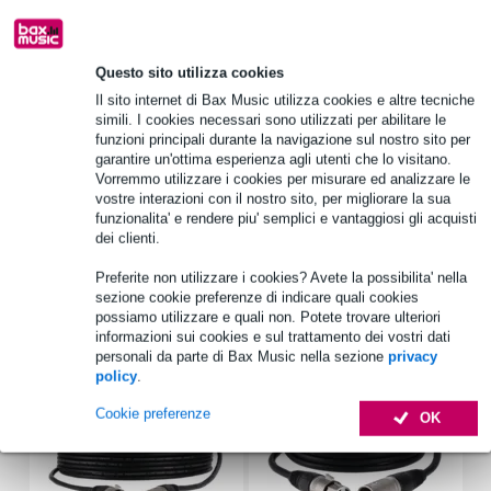
Oltre 48.000 articoli disponibili
1.250 marchi leader
Questo sito utilizza cookies
Il sito internet di Bax Music utilizza cookies e altre tecniche
Informazioni sul prodotto
simili. I cookies necessari sono utilizzati per abilitare le
funzioni principali durante la navigazione sul nostro sito per
copertura protettiva per il subwoofer ETX-15SP
garantire un'ottima esperienza agli utenti che lo visitano.
Vorremmo utilizzare i cookies per misurare ed analizzare le
imbottito
vostre interazioni con il nostro sito, per migliorare la sua
Colore: nero con logo EV bianco
funzionalita' e rendere piu' semplici e vantaggiosi gli acquisti
dei clienti.
Specifiche complete
Preferite non utilizzare i cookies? Avete la possibilita' nella
sezione cookie preferenze di indicare quali cookies
Accessori (6)
possiamo utilizzare e quali non. Potete trovare ulteriori
informazioni sui cookies e sul trattamento dei vostri dati
personali da parte di Bax Music nella sezione
privacy
policy
.
Cookie preferenze
OK