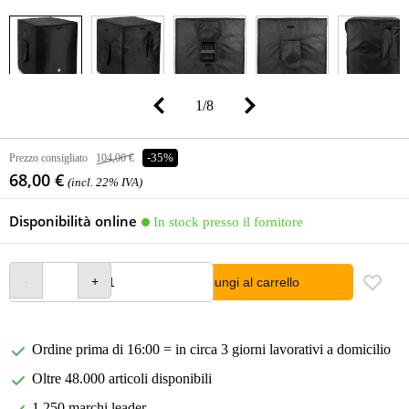
1
/
8
Prezzo consigliato
104,00 €
-35%
68,00 €
(incl. 22% IVA)
Disponibilità online
In stock presso il fornitore
Aggiungi al carrello
Ordine prima di 16:00 = in circa 3 giorni lavorativi a domicilio
Oltre 48.000 articoli disponibili
1.250 marchi leader