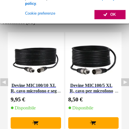
policy
.
Cookie preferenze
OK
Accessori (31)
Devine MIC100/10 XL
Devine MIC100/5 XL
D
R, cavo microfono e seg
R, cavo per microfono
o
nale, 10 m
e segnale, 5 m
9,95 €
8,50 €
4
Disponibile
Disponibile
+
+