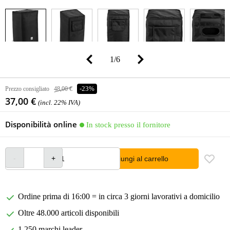
1
/
6
Prezzo consigliato
48,00 €
-23%
37,00 €
(incl. 22% IVA)
Disponibilità online
In stock presso il fornitore
Aggiungi al carrello
Ordine prima di 16:00 = in circa 3 giorni lavorativi a domicilio
Oltre 48.000 articoli disponibili
1.250 marchi leader