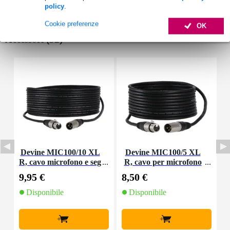
policy
.
Cookie preferenze
OK
Accessori (32)
Devine MIC100/10 XL
Devine MIC100/5 XL
D
R, cavo microfono e seg
R, cavo per microfono
o
nale, 10 m
e segnale, 5 m
9,95 €
8,50 €
4
Disponibile
Disponibile
+
+