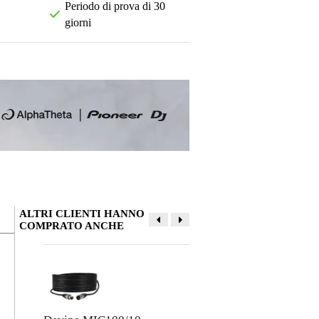
Periodo di prova di 30
giorni
ALTRI CLIENTI HANNO
COMPRATO ANCHE
La tua opinione
Soprannome
Non ci sono ancora recensioni per questo prodotto.