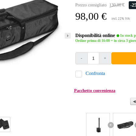
-2
Prezzo consigliato
130,00 €
98,00 €
incl. 22% IVA
Disponibilità online
In stock pr
Ordine prima di 16:00 = in circa 3 giorn
-
+
Confronta
Pacchetto convenienza
+