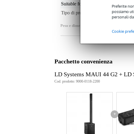
Suitable for during use
no
Preferite non
possiamo util
Tipo di protezione
bo
personali da
Peso e dimensioni imballaggio incluso
Cookie pref
Peso
1,2
(imballaggio incluso)
Dimensioni
9,5
(imballaggio incluso)
Specifiche
Pacchetto convenienza
materiale: nylon 1680D
fodera: 8 mm
LD Systems MAUI 44 G2 + LD
dimensioni: 92 x 24 x 16 cm
Cod. prodotto: 9000-0118-2200
peso: 1,2 kg
+