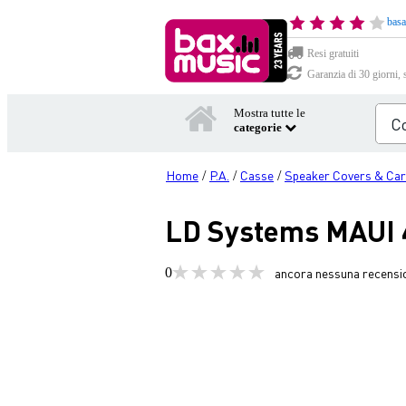
basa
Resi gratuiti
Garanzia di 30 giorni, 
Mostra tutte le
categorie
Home
P.A.
Casse
Speaker Covers & Car
/
/
/
LD Systems MAUI 
0
ancora nessuna recensi