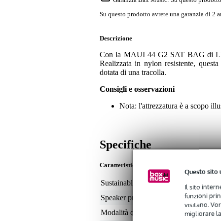
Su questo prodotto avrete una garanzia di 2 a
Descrizione
Con la MAUI 44 G2 SAT BAG di LD Syst
Realizzata in nylon resistente, quest
dotata di una tracolla.
Consigli e osservazioni
Nota: l'attrezzatura è a scopo ill
Specifiche
Caratteristiche
Questo sito 
Sustainable product
not
Il sito inter
funzioni pri
Speaker protection type
sp
visitano. Vor
Modalità di trasporto
tra
migliorare la