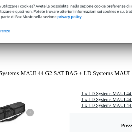
 utilizzare i cookies? Avete la possibilita' nella sezione cookie preferenze di 
izzare e quali non. Potete trovare ulteriori informazioni sui cookies e sul tra
rsa
 parte di Bax Music nella sezione
privacy policy
.
erenze
 kg
 x 32,0 x 15,0 cm
 Systems MAUI 44 G2 SAT BAG + LD Systems MAUI 
1 x LD Systems MAUI 44 G
+
Prezz