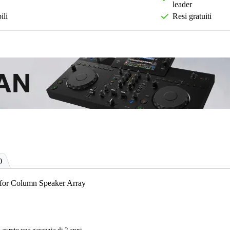
leader
ili
Resi gratuiti
)
r Column Speaker Array
 avrete una garanzia di 2 anni.