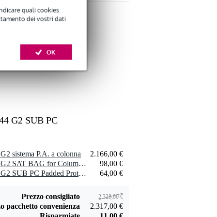
connettori Neutrik
indicare quali cookies
20 metri
ttamento dei vostri dati
Devine JACM/5
OK
Devine MIC100/3
cavo segnale mono
XLR, cavo per
6,95 €
6,95 €
jack - jack 5 m
microfono e
segnale, 3 m
Aggiungi
Aggiungi
44 G2 SUB PC
Devine JACM/10
Devine JACS/5
cavo segnale mono
cavo segnale stereo
2 sistema P.A. a colonna
2.166,00 €
9,95 €
6,95 €
jack - jack 10 m
jack - jack 5 m
1 x LD Systems MAUI 44 G2 SAT BAG for Column Speaker Array
98,00 €
Aggiungi
Aggiungi
1 x LD Systems MAUI 44 G2 SUB PC Padded Protective Cover
64,00 €
Prezzo consigliato
2.328,00 €
o pacchetto convenienza
2.317,00 €
Risparmiate
11,00 €