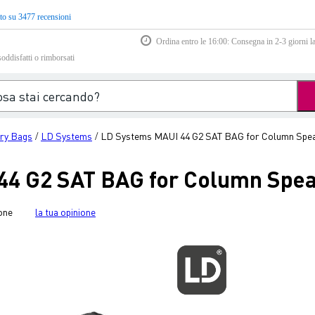
to su 3477 recensioni
Ordina entro le 16:00: Consegna in 2-3 giorni la
soddisfatti o rimborsati
ry Bags
LD Systems
LD Systems MAUI 44 G2 SAT BAG for Column Spea
/
/
44 G2 SAT BAG for Column Spea
one
la tua opinione