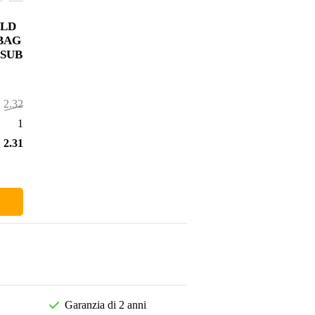
 LD
 BAG
 SUB
2.328,00 €
11,00 €
2.317,00 €
Garanzia di 2 anni