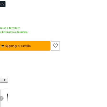
5%
esso il fornitore
i lavorativi a domicilio
Aggiungi al carrello
+