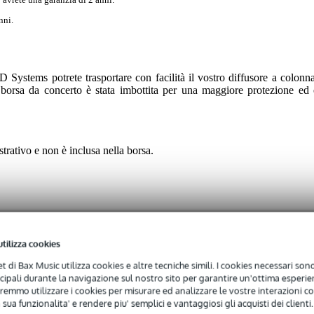
nni.
ems potrete trasportare con facilità il vostro diffusore a colonna
a borsa da concerto è stata imbottita per una maggiore protezione ed 
ustrativo e non è inclusa nella borsa.
utilizza cookies
 specified
net di Bax Music utilizza cookies e altre tecniche simili. I cookies necessari sono 
ncipali durante la navigazione sul nostro sito per garantire un'ottima esperien
eaker system
remmo utilizzare i cookies per misurare ed analizzare le vostre interazioni con
colla
 sua funzionalita' e rendere piu' semplici e vantaggiosi gli acquisti dei clienti.