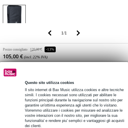
1
/
1
Prezzo consigliato
120,00 €
-13%
105,00 €
(incl. 22% IVA)
Disponibilità online
Disponibile
Qualsiasi pezzo in stock nel nostro magazzino
(e ancora 2 in stock presso il fornitore)
Questo sito utilizza cookies
Il sito internet di Bax Music utilizza cookies e altre tecniche
simili. I cookies necessari sono utilizzati per abilitare le
Aggiungi al carrello
funzioni principali durante la navigazione sul nostro sito per
garantire un'ottima esperienza agli utenti che lo visitano.
Vorremmo utilizzare i cookies per misurare ed analizzare le
vostre interazioni con il nostro sito, per migliorare la sua
funzionalita' e rendere piu' semplici e vantaggiosi gli acquisti
Ordina adesso = ricevi mercoledì
dei clienti.