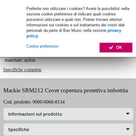
Oltre 48.000 articoli disponibili
Preferite non utilizzare i cookies? Avete la possibilita' nella
1.250 marchi leader
sezione cookie preferenze di indicare quali cookies
possiamo utilizzare e quali non. Potete trovare ulteriori
informazioni sui cookies e sul trattamento dei vostri dati
personali da parte di Bax Music nella sezione
privacy
Informazioni sul prodotto
policy
.
Coperchio Mackie SRM212
Cookie preferenze
OK
copertura protettiva imbottita
materiale: nylon
Specifiche complete
Mackie SRM212 Cover copertura protettiva imbottita
Cod. prodotto:
9000-0060-8134
Informazioni sul prodotto
Specifiche