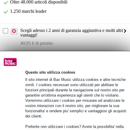
Oltre 48.000 articoli disponibili
1.250 marchi leader
Scegli adesso i 2 anni di garanzia aggiuntiva e molti altri
vantaggi!
40,95 € di premio
Informazioni sul prodotto
Mackie SRM212 | Classe V
Questo sito utilizza cookies
diffusore attivo da 2000 W in classe D
Il sito internet di Bax Music utilizza cookies e altre tecniche
altoparlante da 12 pollici e tweeter Sym-X
simili. I cookies necessari sono utilizzati per abilitare le
funzioni principali durante la navigazione sul nostro sito per
Specifiche complete
garantire un'ottima esperienza agli utenti che lo visitano.
Vorremmo utilizzare i cookies per misurare ed analizzare le
vostre interazioni con il nostro sito, per migliorare la sua
Vedi anche (1)
funzionalita' e rendere piu' semplici e vantaggiosi gli acquisti
dei clienti.
Preferite non utilizzare i cookies? Avete la possibilita' nella