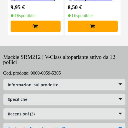
nale, 10 m
e segnale, 5 m
9,95 €
8,50 €
1
Disponibile
Disponibile
+
+
Mackie SRM212 | V-Class altoparlante attivo da 12
pollici
Cod. prodotto:
9000-0059-5305
Informazioni sul prodotto
Specifiche
Recensioni (3)