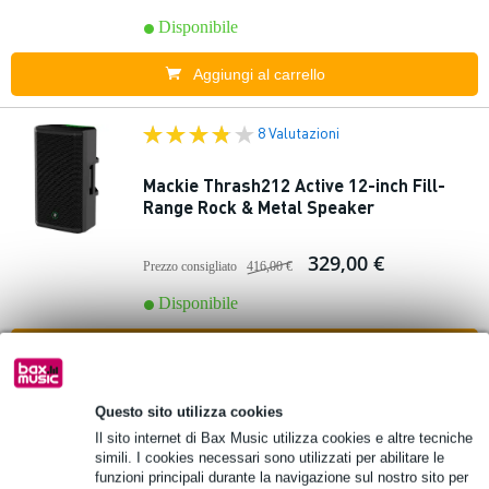
Disponibile
Aggiungi al carrello
8 Valutazioni
Mackie Thrash212 Active 12-inch Fill-
Range Rock & Metal Speaker
329,00 €
Prezzo consigliato
416,00 €
Disponibile
Aggiungi al carrello
2 Valutazioni
Questo sito utilizza cookies
Il sito internet di Bax Music utilizza cookies e altre tecniche
simili. I cookies necessari sono utilizzati per abilitare le
Mackie DRM315 gamma completa attiva
funzioni principali durante la navigazione sul nostro sito per
da 15 pollici