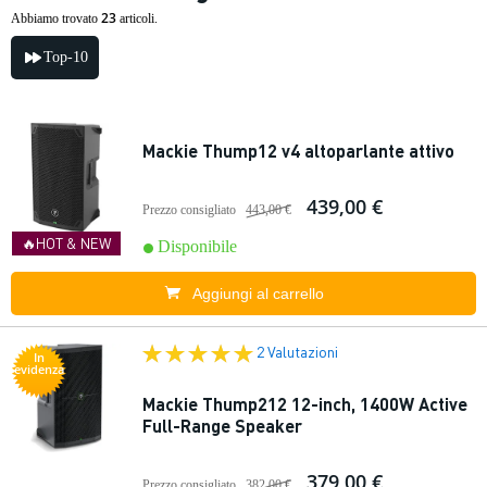
23
Abbiamo trovato
articoli.
Top-10
Mackie Thump12 v4 altoparlante attivo
439,00 €
Prezzo consigliato
443,00 €
🔥HOT & NEW
Disponibile
Aggiungi al carrello
2 Valutazioni
In
evidenza
Mackie Thump212 12-inch, 1400W Active
Full-Range Speaker
379,00 €
Prezzo consigliato
382,00 €