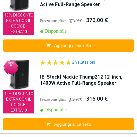
Active Full-Range Speaker
10% DI SCONTO
370,00 €
EXTRA CON IL
Prezzo consigliato
379,00 €
CODICE:
Disponibile
EXTRA10
Aggiungi al carrello
2 Valutazioni
Offer
ta
(B-Stock) Mackie Thump212 12-inch,
1400W Active Full-Range Speaker
10% DI SCONTO
316,00 €
EXTRA CON IL
Prezzo consigliato
379,00 €
CODICE:
Disponibile
EXTRA10
Aggiungi al carrello