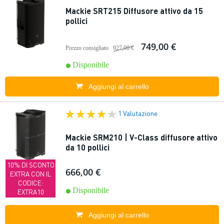
Mackie SRT215 Diffusore attivo da 15
pollici
749,00 €
Prezzo consigliato
927,00 €
Disponibile
Aggiungi al carrello
1 Valutazione
Mackie SRM210 | V-Class diffusore attivo
da 10 pollici
10% DI SCONTO
666,00 €
EXTRA CON IL
CODICE:
Disponibile
EXTRA10
Aggiungi al carrello