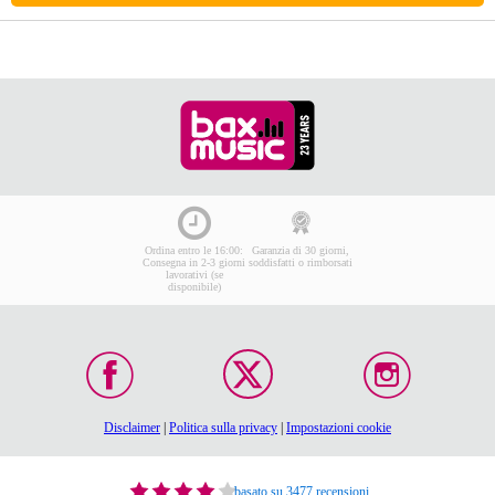
Ordina entro le 16:00:
Garanzia di 30 giorni,
Consegna in 2-3 giorni
soddisfatti o rimborsati
lavorativi (se
disponibile)
Disclaimer
|
Politica sulla privacy
|
Impostazioni cookie
basato su 3477 recensioni