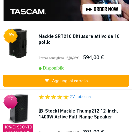
-9%
Mackie SRT210 Diffusore attivo da 10
pollici
594,00 €
Prezzo consigliato
650,00 €
Disponibile
Aggiungi al carrello
2 Valutazioni
Offer
ta
(B-Stock) Mackie Thump212 12-inch,
1400W Active Full-Range Speaker
10% DI SCONTO
301,00 €