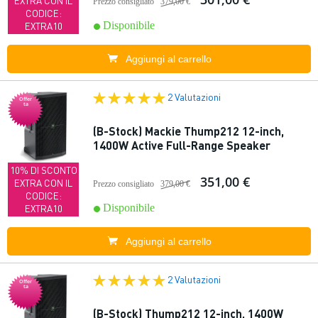
EXTRA CON IL
Prezzo consigliato
379,00 €
CODICE:
Disponibile
EXTRA10
Aggiungi al carrello
2 Valutazioni
Offer
ta
(B-Stock) Mackie Thump212 12-inch,
1400W Active Full-Range Speaker
10% DI SCONTO
351,00 €
EXTRA CON IL
Prezzo consigliato
379,00 €
CODICE:
Disponibile
EXTRA10
Aggiungi al carrello
2 Valutazioni
Offer
ta
(B-Stock) Thump212 12-inch, 1400W