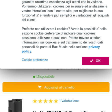
garantire un'ottima esperienza agli utenti che lo visitano.
Vorremmo utilizzare i cookies per misurare ed analizzare le
1.429,00 €
vostre interazioni con il nostro sito, per migliorare la sua
Prezzo consigliato
1.568,00 €
funzionalita' e rendere piu' semplici e vantaggiosi gli acquisti
dei clienti.
Disponibile
Preferite non utilizzare i cookies? Avete la possibilita' nella
Aggiungi al carrello
sezione cookie preferenze di indicare quali cookies
possiamo utilizzare e quali non. Potete trovare ulteriori
informazioni sui cookies e sul trattamento dei vostri dati
personali da parte di Bax Music nella sezione
privacy
Mackie SRT212 Diffusore attivo da 12
policy
.
pollici
Cookie preferenze
OK
649,00 €
Prezzo consigliato
673,00 €
Disponibile
Aggiungi al carrello
1 Valutazione