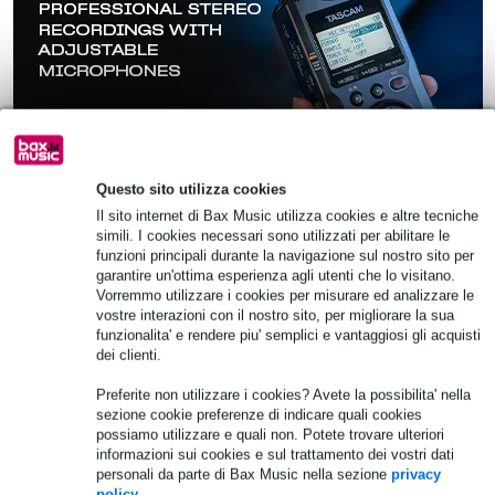
Questo sito utilizza cookies
Il sito internet di Bax Music utilizza cookies e altre tecniche
simili. I cookies necessari sono utilizzati per abilitare le
funzioni principali durante la navigazione sul nostro sito per
garantire un'ottima esperienza agli utenti che lo visitano.
Vorremmo utilizzare i cookies per misurare ed analizzare le
9 Valutazioni
Offer
vostre interazioni con il nostro sito, per migliorare la sua
ta
funzionalita' e rendere piu' semplici e vantaggiosi gli acquisti
(B-Stock) B-Hype 12 cassa full range
dei clienti.
attiva
Preferite non utilizzare i cookies? Avete la possibilita' nella
10% DI SCONTO
sezione cookie preferenze di indicare quali cookies
230,00 €
EXTRA CON IL
possiamo utilizzare e quali non. Potete trovare ulteriori
Prezzo consigliato
248,00 €
CODICE:
informazioni sui cookies e sul trattamento dei vostri dati
Disponibile
EXTRA10
personali da parte di Bax Music nella sezione
privacy
policy
.