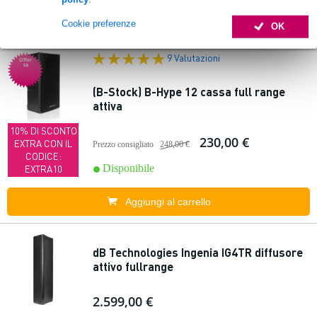
Aggiungi al carrello
Cookie preferenze
OK
9 Valutazioni
Offer
ta
(B-Stock) B-Hype 12 cassa full range
attiva
10% DI SCONTO
230,00 €
EXTRA CON IL
Prezzo consigliato
248,00 €
CODICE:
Disponibile
EXTRA10
Aggiungi al carrello
dB Technologies Ingenia IG4TR diffusore
attivo fullrange
2.599,00 €