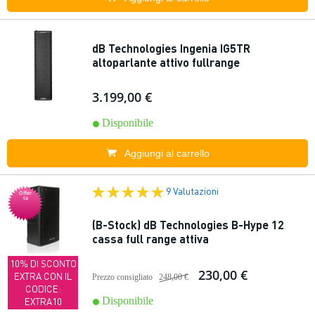
dB Technologies Ingenia IG5TR
altoparlante attivo fullrange
3.199,00 €
Disponibile
Aggiungi al carrello
9 Valutazioni
Offer
ta
(B-Stock) dB Technologies B-Hype 12
cassa full range attiva
10% DI SCONTO
230,00 €
EXTRA CON IL
Prezzo consigliato
248,00 €
CODICE:
Disponibile
EXTRA10