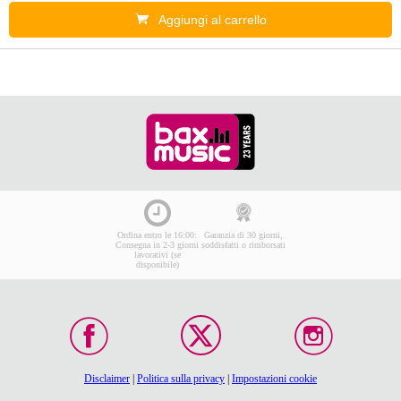
Aggiungi al carrello
Ordina entro le 16:00:
Garanzia di 30 giorni,
Consegna in 2-3 giorni
soddisfatti o rimborsati
lavorativi (se
disponibile)
Disclaimer
|
Politica sulla privacy
|
Impostazioni cookie