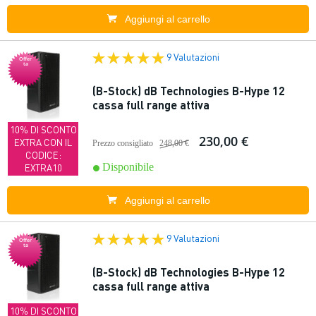
Aggiungi al carrello
9 Valutazioni
Offer
ta
(B-Stock) dB Technologies B-Hype 12
cassa full range attiva
10% DI SCONTO
230,00 €
EXTRA CON IL
Prezzo consigliato
248,00 €
CODICE:
Disponibile
EXTRA10
Aggiungi al carrello
9 Valutazioni
Offer
ta
(B-Stock) dB Technologies B-Hype 12
cassa full range attiva
10% DI SCONTO