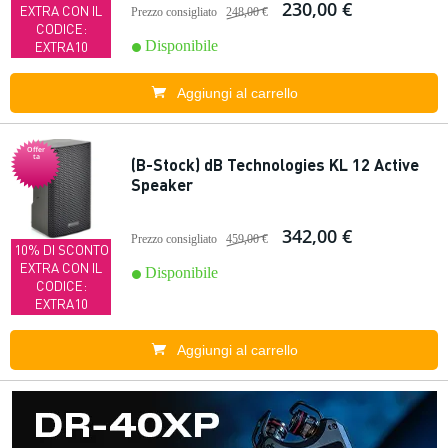
230,00 €
EXTRA CON IL
Prezzo consigliato
248,00 €
CODICE:
Disponibile
EXTRA10
Aggiungi al carrello
Offer
ta
(B-Stock) dB Technologies KL 12 Active
Speaker
342,00 €
Prezzo consigliato
459,00 €
10% DI SCONTO
EXTRA CON IL
Disponibile
CODICE:
EXTRA10
Aggiungi al carrello