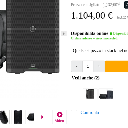
Prezzo consigliato
1.132,00 €
1.104,00 €
incl. 22
Disponibilità online
Disponibi
Ordina adesso = ricevi mercoledì
Qualsiasi pezzo in stock nel 
-
+
Vedi anche (2)
Confronta
Video