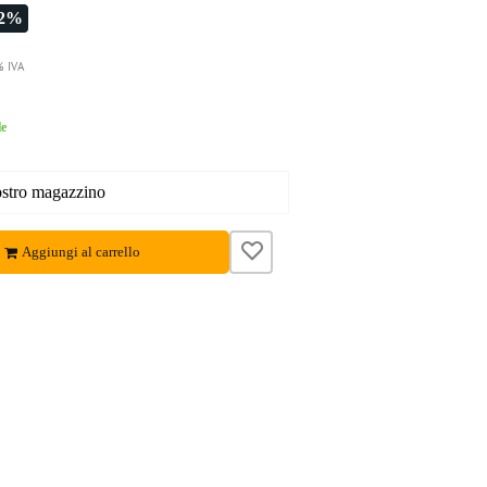
-2%
% IVA
le
nostro magazzino
Aggiungi al carrello