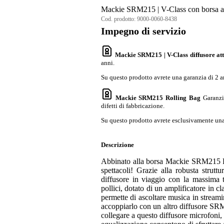
Mackie SRM215 | V-Class con borsa a 
Cod. prodotto:
9000-0060-8438
Impegno di servizio
Mackie SRM215 | V-Class diffusore att
anni.
Su questo prodotto avrete una garanzia di 2 a
Mackie SRM215 Rolling Bag
Garanzi
difetti di fabbricazione.
Su questo prodotto avrete esclusivamente una 
Descrizione
Abbinato alla borsa Mackie SRM215 Ro
spettacoli! Grazie alla robusta strutt
diffusore in viaggio con la massima 
pollici, dotato di un amplificatore in c
permette di ascoltare musica in streami
accoppiarlo con un altro diffusore SRM 
collegare a questo diffusore microfoni, 