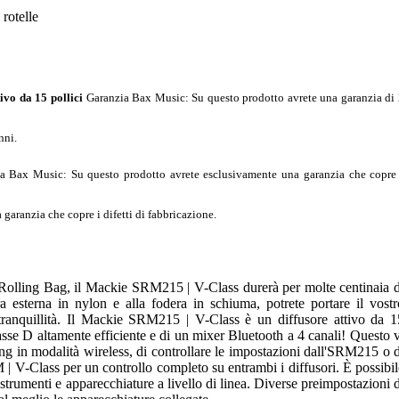
rotelle
ivo da 15 pollici
Garanzia Bax Music
: Su questo prodotto avrete una garanzia di
nni.
a Bax Music
: Su questo prodotto avrete esclusivamente una garanzia che copre
garanzia che copre i difetti di fabbricazione.
lling Bag, il Mackie SRM215 | V-Class durerà per molte centinaia d
ura esterna in nylon e alla fodera in schiuma, potrete portare il vostr
tranquillità. Il Mackie SRM215 | V-Class è un diffusore attivo da 1
lasse D altamente efficiente e di un mixer Bluetooth a 4 canali! Questo v
ng in modalità wireless, di controllare le impostazioni dall'SRM215 o d
| V-Class per un controllo completo su entrambi i diffusori. È possibil
strumenti e apparecchiature a livello di linea. Diverse preimpostazioni d