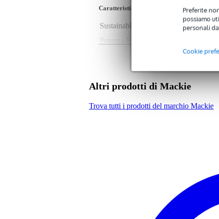
Caratteristiche
Preferite non
possiamo util
Sustainable product
not
personali da
Potenza RMS
750
Cookie pref
SPL massimo
13
Diametro del woofer
15
Diametro tweeter
non
Altri prodotti di Mackie
Bluetooth
ye
Trova tutti i prodotti del marchio Mackie
Possibilità di riproduzione
Bl
Analogue audio output type
th
unb
Analogue audio input type
mi
Number of stereo AUX inputs
1
Ingresso microfono
sì,
Total guitar/bass inputs
no
Total line inputs
2