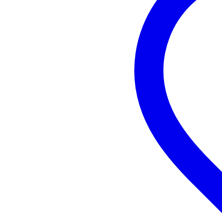
Uscita per cassa passiva
no
Frequenza minima
40
Frequenza massima
20
DSP
ma
Equalizzatore integrato
sì
Adatto all'uso come monitor
sì
Speaker cabinet material
pla
Mounting points
M1
Peso per cassa
22
Peso e dimensioni imballaggio incluso
Peso
25
(imballaggio incluso)
Dimensioni
83,
(imballaggio incluso)
Specifiche
Mackie SRM215 | Classe V