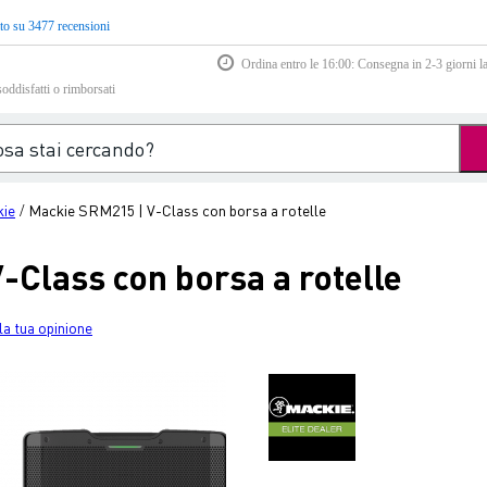
to su 3477 recensioni
Ordina entro le 16:00: Consegna in 2-3 giorni la
soddisfatti o rimborsati
ie
Mackie SRM215 | V-Class con borsa a rotelle
/
-Class con borsa a rotelle
la tua opinione