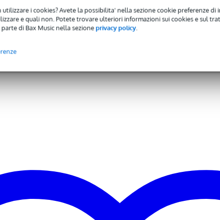
 utilizzare i cookies? Avete la possibilita' nella sezione cookie preferenze di 
izzare e quali non. Potete trovare ulteriori informazioni sui cookies e sul tra
 specified
 parte di Bax Music nella sezione
privacy policy
.
 - 1499 watt
erenze
0 - 139 dB
'' (380 mm)
 specificato
s
uetooth
ru (XLR), balanced mix out (XLR)
alanced stereo line in (TRS mini-jack), balanced line in (TRS jack),
crophone input (XLR)
 2
ne