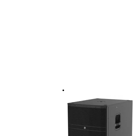
diffusore attivo da 2000 W in cl
altoparlante da 15 pollici e twe
gamma di frequenza: 40 Hz - 2
SPL massimo: 136 dB
dispersione: 60° (H) x 40° (V)
SRM Mix Control: mixer digitale
2x mic/line: ingressi co
1x aux stereo: ingresso 
schermo di controllo a col
Interfaccia Bluetooth:
streaming musicale,
controllo del mixer,
accoppiamento di du
fino a 10 preset di equali
Limitatore incorporato
Uscite XLR Direct Out e
ritardo di allineamento: fi
blocco del sistema: codice 
controllo wireless tramite App
alloggiamento:
attacco per treppiede: 35
Punti di montaggio M10 (o
finitura nera
dimensioni: 732 x 391 x 447 m
peso: 22,2 kg