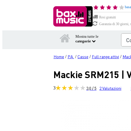
basa
Resi gratuiti
Garanzia di 30 giorni, 
Mostra tutte le
categorie
Home
P.A.
Casse
Full range attivi
Mack
/
/
/
/
Mackie SRM215 | V
3
3,0 / 5
2
Valutazioni