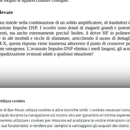
al meglio le apparecchiature collegate.
levate
risiede nella combinazione di un solido amplificatore, di trasduttori d
olazione Impulse DSP. I woofer sono dotati di magneti grandi e potenti
ienti, ma anche estremamente precisi! Inoltre, il driver HF in polimer
e in alti morbidi e ricchi di sfumature, arricchendo il suono di dettagli
X, questa risposta viene trasmessa attraverso il punto di crossover pe
e omogenea. L'avanzato Impulse-DSP elimina i medi fangosi, gli acut
 equalizzazione avanzati adatti a qualsiasi situazione!
ass diffusore attivo da 15 pollici
utilizza cookies
net di Bax Music utilizza cookies e altre tecniche simili. I cookies necessari sono 
ncipali durante la navigazione sul nostro sito per garantire un'ottima esperien
, 2.000 Watt di potenza efficiente combinati con la tecnologia DS
remmo utilizzare i cookies per misurare ed analizzare le vostre interazioni con
altre protezioni e un mixer Bluetooth: l'umile diffusore attivo Macki
 sua funzionalita' e rendere piu' semplici e vantaggiosi gli acquisti dei clienti.