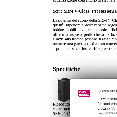
equalizzazione consentono di sfruttare 
Serie SRM V-Class: Prestazioni e
La potenza del suono della SRM V-Class 
qualità superiore e dell'avanzata reg
bobine mobili e spider non solo effic
offre una risposta piatta che si traduc
Grazie alla tromba personalizzata SYM-
ottenere una gamma media estremament
aspri e i bassi confusi e offre preset di
Specifiche
1x Mackie SRM215 | V-Cl
Questo sito 
Il sito inter
funzioni pri
Riproduzione sonora di alto livello
visitano. Vor
contemporanea, un limiter avanzato e 
migliorare la
SRM215 V-Class.