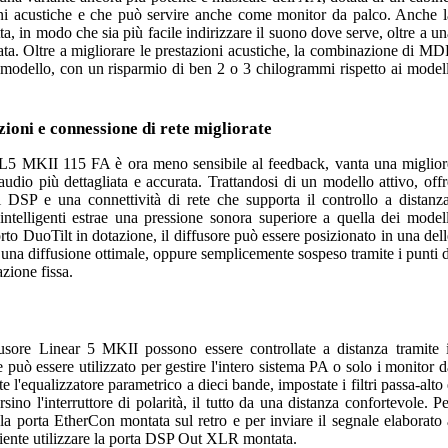
oni acustiche e che può servire anche come monitor da palco. Anche l
ta, in modo che sia più facile indirizzare il suono dove serve, oltre a un
ata. Oltre a migliorare le prestazioni acustiche, la combinazione di MD
 modello, con un risparmio di ben 2 o 3 chilogrammi rispetto ai modell
oni e connessione di rete migliorate
, l'L5 MKII 115 FA è ora meno sensibile al feedback, vanta una miglior
udio più dettagliata e accurata. Trattandosi di un modello attivo, offr
 DSP e una connettività di rete che supporta il controllo a distanza
 intelligenti estrae una pressione sonora superiore a quella dei modell
rto DuoTilt in dotazione, il diffusore può essere posizionato in una dell
una diffusione ottimale, oppure semplicemente sospeso tramite i punti d
zione fissa.
ffusore Linear 5 MKII possono essere controllate a distanza tramite i
uò essere utilizzato per gestire l'intero sistema PA o solo i monitor d
 l'equalizzatore parametrico a dieci bande, impostate i filtri passa-alto 
ersino l'interruttore di polarità, il tutto da una distanza confortevole. P
e la porta EtherCon montata sul retro e per inviare il segnale elaborato 
ficiente utilizzare la porta DSP Out XLR montata.