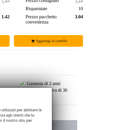
1.430,00 €
Prezzo consigliato
3.142,00 €
5,00 €
Risparmiate
100,00 €
1.425,00 €
Prezzo pacchetto
3.042,00 €
convenienza
Aggiungi al carrello
Garanzia di 2 anni
Periodo di prova di 30
giorni
utilizzati per abilitare le
za agli utenti che lo
 il nostro sito, per