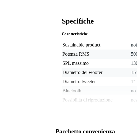
Specifiche
Caratteristiche
Sustainable product
not
Potenza RMS
500
SPL massimo
13
Diametro del woofer
15
Diametro tweeter
1"
Bluetooth
no
Possibilità di riproduzione
ne
Analogue audio output type
ba
Analogue audio input type
bal
Number of stereo AUX inputs
no
Pacchetto convenienza
Ingresso microfono
no