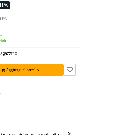
-11%
% IVA
le
ledì
magazzino
Aggiungi al carrello
garanzia aggiuntiva e molti altri