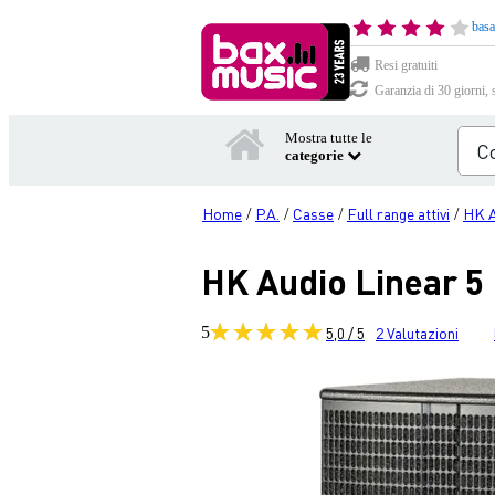
basa
Resi gratuiti
Garanzia di 30 giorni, 
Mostra tutte le
categorie
Home
P.A.
Casse
Full range attivi
HK A
/
/
/
/
HK Audio Linear 5 
5
5,0 / 5
2
Valutazioni