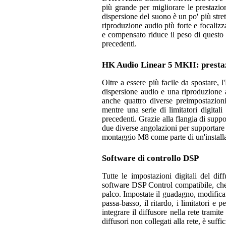
più grande per migliorare le prestazi
dispersione del suono è un po' più stret
riproduzione audio più forte e focalizz
e compensato riduce il peso di questo
precedenti.
HK Audio Linear 5 MKII: prestazi
Oltre a essere più facile da spostare
dispersione audio e una riproduzione a
anche quattro diverse preimpostazioni
mentre una serie di limitatori digitali
precedenti. Grazie alla flangia di suppo
due diverse angolazioni per supportare 
montaggio M8 come parte di un'installa
Software di controllo DSP
Tutte le impostazioni digitali del di
software DSP Control compatibile, che p
palco. Impostate il guadagno, modificate
passa-basso, il ritardo, i limitatori e p
integrare il diffusore nella rete tramit
diffusori non collegati alla rete, è suf