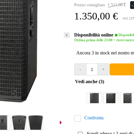
Prezzo consigliato
1.511,00 €
1.350,00 €
incl. 22
Disponibilità online
Disponibi
Ordina prima delle 23:00 = ricevi merco
Ancora 3 in stock nel nostro 
-
+
Vedi anche (3)
Confronta
Scegli adesso i 2 anni di 