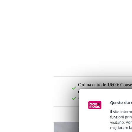
Ordina entro le 16:00: Conseg
disponibile)
Oltre 48.000 articoli disponib
Questo sito 
Il sito inter
funzioni pri
visitano. Vor
migliorare la