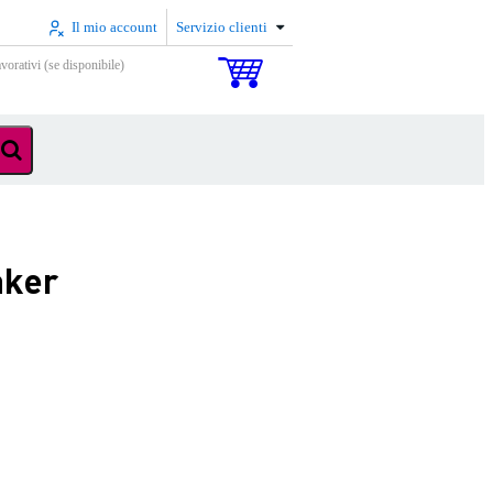
Il mio account
Servizio clienti
vorativi (se disponibile)
aker