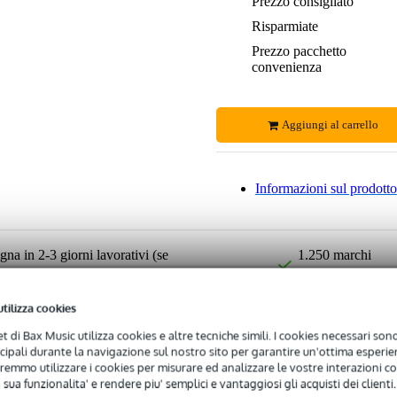
Prezzo consigliato
Risparmiate
Prezzo pacchetto
convenienza
Aggiungi al carrello
Informazioni sul prodotto
na in 2-3 giorni lavorativi (se
1.250 marchi
leader
ili
Resi gratuiti
utilizza cookies
net di Bax Music utilizza cookies e altre tecniche simili. I cookies necessari sono 
ncipali durante la navigazione sul nostro sito per garantire un'ottima esperien
remmo utilizzare i cookies per misurare ed analizzare le vostre interazioni con
 sua funzionalita' e rendere piu' semplici e vantaggiosi gli acquisti dei clienti.