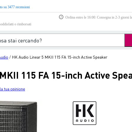
to su 3477 recensioni
Ordina entro le 16:00: Consegna in 2-3 giorni la
soddisfatti o rimborsati
udio
HK Audio Linear 5 MKII 115 FA 15-inch Active Speaker
/
MKII 115 FA 15-inch Active Spe
la tua opinione