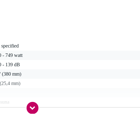
 specified
 - 749 watt
0 - 139 dB
'' (380 mm)
 (25,4 mm)
ssuna
lanced line out (XLR)
anced line in (TRS jack), balanced line in (XLR)
ne