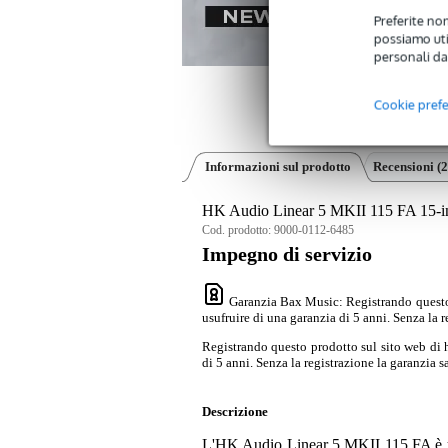
Preferite non
possiamo util
personali da
Cookie pref
Informazioni sul prodotto
Recensioni
(2
HK Audio Linear 5 MKII 115 FA 15-i
Cod. prodotto:
9000-0112-6485
Impegno di servizio
Garanzia Bax Music
: Registrando questo
usufruire di una garanzia di 5 anni. Senza la r
Registrando questo prodotto sul sito web di 
di 5 anni. Senza la registrazione la garanzia sa
Descrizione
L'HK Audio Linear 5 MKII 115 FA è una