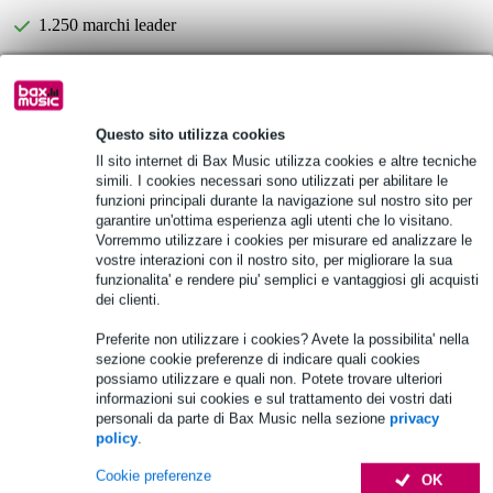
1.250 marchi leader
Scegli adesso i 2 anni di garanzia aggiuntiva e molti altri
vantaggi!
Questo sito utilizza cookies
6,90 € di premio
Il sito internet di Bax Music utilizza cookies e altre tecniche
simili. I cookies necessari sono utilizzati per abilitare le
Informazioni sul prodotto
funzioni principali durante la navigazione sul nostro sito per
garantire un'ottima esperienza agli utenti che lo visitano.
Specifiche complete
Vorremmo utilizzare i cookies per misurare ed analizzare le
vostre interazioni con il nostro sito, per migliorare la sua
Vedi anche (4)
funzionalita' e rendere piu' semplici e vantaggiosi gli acquisti
dei clienti.
Preferite non utilizzare i cookies? Avete la possibilita' nella
sezione cookie preferenze di indicare quali cookies
possiamo utilizzare e quali non. Potete trovare ulteriori
informazioni sui cookies e sul trattamento dei vostri dati
Accessori (28)
personali da parte di Bax Music nella sezione
privacy
policy
.
Cookie preferenze
OK