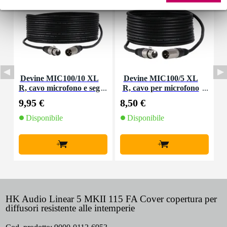
Devine MIC100/10 XL
Devine MIC100/5 XL
D
R, cavo microfono e seg
R, cavo per microfono
o
nale, 10 m
e segnale, 5 m
9,95 €
8,50 €
4
Disponibile
Disponibile
+
+
HK Audio Linear 5 MKII 115 FA Cover copertura per
diffusori resistente alle intemperie