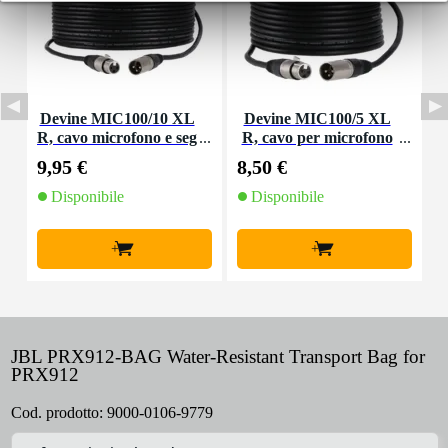
Devine MIC100/10 XL
Devine MIC100/5 XL
D
R, cavo microfono e seg
R, cavo per microfono
o
nale, 10 m
e segnale, 5 m
9,95 €
8,50 €
4
Disponibile
Disponibile
+
+
JBL PRX912-BAG Water-Resistant Transport Bag for
PRX912
Cod. prodotto:
9000-0106-9779