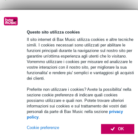
Scegli adesso i 2 anni di garanzia aggiuntiva e molti altri
vantaggi!
8,45 € di premio
Questo sito utilizza cookies
Il sito internet di Bax Music utilizza cookies e altre tecniche
simili. I cookies necessari sono utilizzati per abilitare le
Informazioni sul prodotto
funzioni principali durante la navigazione sul nostro sito per
garantire un'ottima esperienza agli utenti che lo visitano.
materiale idrorepellente e resistente in nylon 600-D con piastre in
Vorremmo utilizzare i cookies per misurare ed analizzare le
gomma sul fondo
vostre interazioni con il nostro sito, per migliorare la sua
maniglie di trasporto rinforzate con chiusura di sicurezza
funzionalita' e rendere piu' semplici e vantaggiosi gli acquisti
dei clienti.
taglio sulla maniglia superiore con chiusura a velcro
Specifiche complete
Preferite non utilizzare i cookies? Avete la possibilita' nella
sezione cookie preferenze di indicare quali cookies
possiamo utilizzare e quali non. Potete trovare ulteriori
Accessori (28)
informazioni sui cookies e sul trattamento dei vostri dati
personali da parte di Bax Music nella sezione
privacy
policy
.
Cookie preferenze
OK