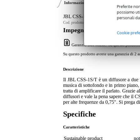
Informazioni sul prodotto
Recensioni
(0
Preferite non
possiamo util
JBL CSS-1S/T Altoparlante 100V/70V
personali da
Cod. prodotto:
9000-0062-7259
Impegno di servizio
Cookie pref
Garanzia Bax Music
: Su questo prodotto
Su questo prodotto avrete una garanzia di 2 a
Descrizione
Il JBL CSS-1S/T è un diffusore a due
musica di sottofondo e in primo piano, 
tratta di amplificare il parlato. Grazie
diffusori e vale la pena sapere che il 
per alte frequenze da 0,75". Si prega 
Specifiche
Caratteristiche
Sustainable product
not