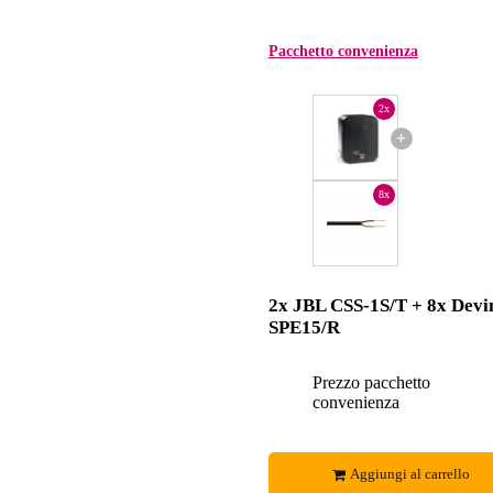
Pacchetto convenienza
2x
+
8x
2x JBL CSS-1S/T + 8x Devi
SPE15/R
Prezzo pacchetto
convenienza
Aggiungi al carrello