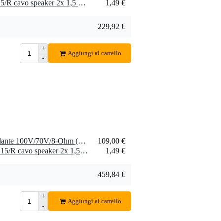
8 x Devine SPE15/R SPE15/R cavo speaker 2x 1,5 mm2 per metro
1,49 €
229,92 €
+
Aggiungi al carrello
-
4 x JBL CSS-1S/T Altoparlante 100V/70V/8-Ohm (ciascuno)
109,00 €
16 x Devine SPE15/R SPE15/R cavo speaker 2x 1,5 mm2 per metro
1,49 €
459,84 €
+
Aggiungi al carrello
-