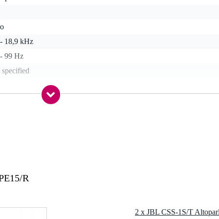
ro
 - 18,9 kHz
 - 99 Hz
 specified
 kg
5 x 28,5 x 25,0 cm
5 Hz - 18 kHz
SPE15/R
120 Hz - 16 kHz
3V) @ 1m (3,3 ft)
 10 W