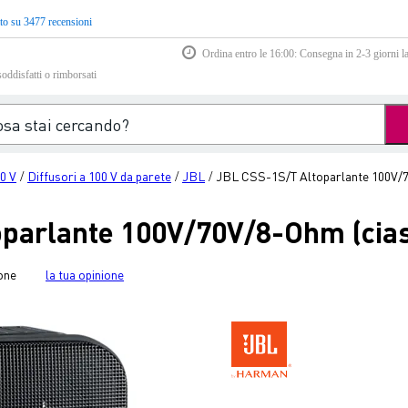
to su 3477 recensioni
Ordina entro le 16:00: Consegna in 2-3 giorni la
soddisfatti o rimborsati
00 V
Diffusori a 100 V da parete
JBL
JBL CSS-1S/T Altoparlante 100V/7
/
/
/
oparlante 100V/70V/8-Ohm (cia
one
la tua opinione