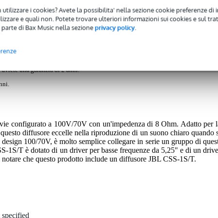
)
Download (1)
 utilizzare i cookies? Avete la possibilita' nella sezione cookie preferenze di 
izzare e quali non. Potete trovare ulteriori informazioni sui cookies e sul tra
/8-Ohm (ciascuno)
 parte di Bax Music nella sezione
privacy policy
.
erenze
 avrete una garanzia di 2 anni.
nni.
 vie configurato a 100V/70V con un'impedenza di 8 Ohm. Adatto per l
questo diffusore eccelle nella riproduzione di un suono chiaro quando s
 al design 100/70V, è molto semplice collegare in serie un gruppo di quest
CSS-1S/T è dotato di un driver per basse frequenze da 5,25" e di un drive
di notare che questo prodotto include un diffusore JBL CSS-1S/T.
 specified