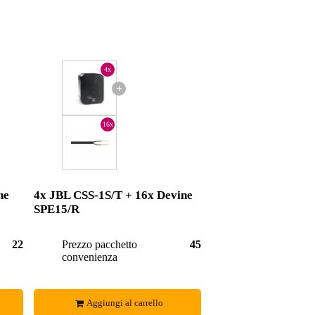
4x
+
16x
ne
4x JBL CSS-1S/T + 16x Devine
SPE15/R
229,92 €
Prezzo pacchetto
459,84 €
convenienza
Aggiungi al carrello