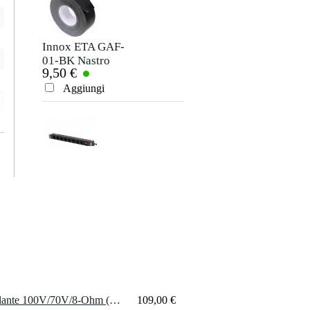
Innox ETA GAF-
01-BK Nastro
9,50 €
Gaffa 50 mm x 50
m nero
Aggiungi
Innox RPD F8S-FS
distributore di
35,00 €
potenza 19"
Aggiungi
2 x JBL CSS-1S/T Altoparlante 100V/70V/8-Ohm (ciascuno)
109,00 €