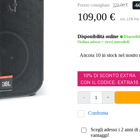
-6
Prezzo consigliato
320,00 €
109,00 €
incl. 22% IVA
Disponibilità online
Disponibi
Ordina adesso = ricevi mercoledì
Ancora 10 in stock nel nostro
10% DI SCONTO EXTRA
CON IL CODICE: EXTRA10
-
+
Confronta
Scegli adesso i 2 anni di 
vantaggi!