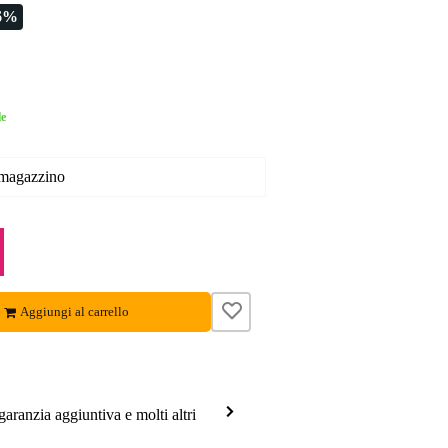
6%
le
 magazzino
Aggiungi al carrello
garanzia aggiuntiva e molti altri