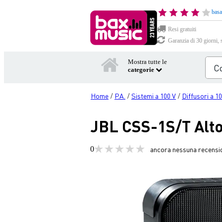
basa
Resi gratuiti
Garanzia di 30 giorni, 
Mostra tutte le
categorie
Home
P.A.
Sistemi a 100 V
Diffusori a 1
/
/
/
JBL CSS-1S/T Alt
0
ancora nessuna recensi