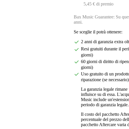
5,45 € di premio
Bax Music Guarantee: Su quest
anni.
Se sceglie il potrà ottenere:
2 anni di garanzia extra ol
Resi gratuiti durante il pe
giorni)
60 giorni di diritto di ri
giorni)
Uso gratuito di un prodotto
riparazione (se necessario)
La garanzia legale rimane 
influisce su di essa. L'acq
Music include un'estension
periodo di garanzia legale.
Il costo del pacchetto Aft
percentuale del prezzo dell'
pacchetto Aftercare varia da