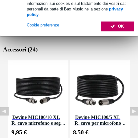
informazioni sui cookies e sul trattamento dei vostri dati
personali da parte di Bax Music nella sezione
privacy
policy
.
Cookie preferenze
OK
Accessori (24)
Devine MIC100/10 XL
Devine MIC100/5 XL
R, cavo microfono e seg
R, cavo per microfono
nale, 10 m
e segnale, 5 m
9,95 €
8,50 €
1