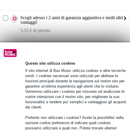
Scegli adesso i 2 anni di garanzia aggiuntiva e molti altri
vantaggi!
5,55 € di premio
Informazioni sul prodotto
esterno robusto e resistente all'acqua: poliestere, 600D
interno morbido: poliestere, 420D, schiuma da 10 mm
Questo sito utilizza cookies
robuste cerniere su tutto il perimetro della borsa
Il sito internet di Bax Music utilizza cookies e altre tecniche
simili. I cookies necessari sono utilizzati per abilitare le
Specifiche complete
funzioni principali durante la navigazione sul nostro sito per
garantire un'ottima esperienza agli utenti che lo visitano.
Vorremmo utilizzare i cookies per misurare ed analizzare le
Vedi anche (2)
vostre interazioni con il nostro sito, per migliorare la sua
funzionalita' e rendere piu' semplici e vantaggiosi gli acquisti
dei clienti.
Preferite non utilizzare i cookies? Avete la possibilita' nella
sezione cookie preferenze di indicare quali cookies
possiamo utilizzare e quali non. Potete trovare ulteriori