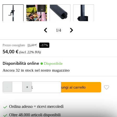
1
/
4
Prezzo consigliato
86,00 €
-37%
54,00 €
(incl. 22% IVA)
Disponibilità online
Disponibile
Ancora 32 in stock nel nostro magazzino
Aggiungi al carrello
Ordina adesso = ricevi mercoledì
Oltre 48.000 articoli disponibili