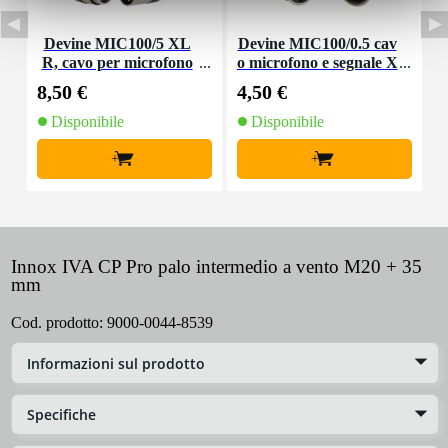
Devine MIC100/5 XL
Devine MIC100/0.5 cav
I
R, cavo per microfono
o microfono e segnale X
i
e segnale, 5 m
LR 0,5 m
8,50 €
4,50 €
7
Disponibile
Disponibile
+
+
Innox IVA CP Pro palo intermedio a vento M20 + 35
mm
Cod. prodotto:
9000-0044-8539
Informazioni sul prodotto
Specifiche