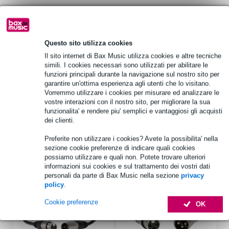
1.250 marchi leader
Questo sito utilizza cookies
Informazioni sul prodotto
Il sito internet di Bax Music utilizza cookies e altre tecniche
simili. I cookies necessari sono utilizzati per abilitare le
treppiede a vento
funzioni principali durante la navigazione sul nostro sito per
tubo da 35 mm (in alto) e filettatura M20 in basso
garantire un'ottima esperienza agli utenti che lo visitano.
Vorremmo utilizzare i cookies per misurare ed analizzare le
flangia con filettatura M20 femmina con riduzione a 35 mm
vostre interazioni con il nostro sito, per migliorare la sua
Specifiche complete
funzionalita' e rendere piu' semplici e vantaggiosi gli acquisti
dei clienti.
Accessori (11)
Preferite non utilizzare i cookies? Avete la possibilita' nella
sezione cookie preferenze di indicare quali cookies
possiamo utilizzare e quali non. Potete trovare ulteriori
informazioni sui cookies e sul trattamento dei vostri dati
personali da parte di Bax Music nella sezione
privacy
policy
.
Cookie preferenze
OK