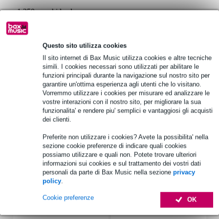
1.250 marchi leader
Scegli adesso i 2 anni di garanzia aggiuntiva e molti altri
Questo sito utilizza cookies
vantaggi!
Il sito internet di Bax Music utilizza cookies e altre tecniche
6,45 € di premio
simili. I cookies necessari sono utilizzati per abilitare le
funzioni principali durante la navigazione sul nostro sito per
garantire un'ottima esperienza agli utenti che lo visitano.
Informazioni sul prodotto
Vorremmo utilizzare i cookies per misurare ed analizzare le
vostre interazioni con il nostro sito, per migliorare la sua
batteria per il diffusore PA mobile JBL Eon One Compact
funzionalita' e rendere piu' semplici e vantaggiosi gli acquisti
tempo di funzionamento supplementare per l'altoparlante Eon One
dei clienti.
Compact
Preferite non utilizzare i cookies? Avete la possibilita' nella
moderna batteria agli ioni di litio per una lunga autonomia, una
sezione cookie preferenze di indicare quali cookies
lunga durata e molti cicli di ricarica
possiamo utilizzare e quali non. Potete trovare ulteriori
Specifiche complete
informazioni sui cookies e sul trattamento dei vostri dati
personali da parte di Bax Music nella sezione
privacy
policy
.
Accessori (8)
Cookie preferenze
OK