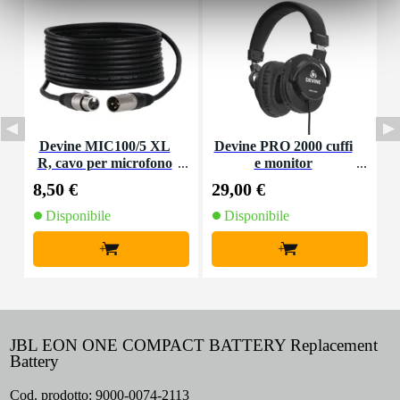
Devine MIC100/5 XL
Devine PRO 2000 cuffi
R, cavo per microfono
e monitor
e segnale, 5 m
8,50 €
29,00 €
1
Disponibile
Disponibile
+
+
JBL EON ONE COMPACT BATTERY Replacement
Battery
Cod. prodotto:
9000-0074-2113