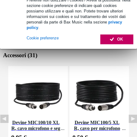
sezione cookie preferenze di indicare quali cookies
possiamo utilizzare e quali non. Potete trovare ulteriori
informazioni sui cookies e sul trattamento dei vostri dati
personali da parte di Bax Music nella sezione
privacy
policy
.
Cookie preferenze
OK
Accessori (31)
Devine MIC100/10 XL
Devine MIC100/5 XL
D
R, cavo microfono e seg
R, cavo per microfono
o
nale, 10 m
e segnale, 5 m