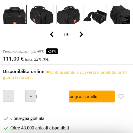
1
/
6
Prezzo consigliato
147,00 €
-24%
111,00 €
(incl. 22% IVA)
Disponibilità online
Ordina subito e riceverai il prodotto in 14
giorni lavorativi
Aggiungi al carrello
Consegna gratuita
Oltre 48.000 articoli disponibili