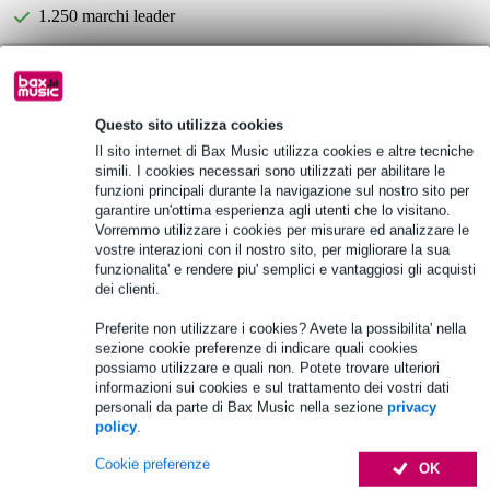
1.250 marchi leader
Scegli adesso i 2 anni di garanzia aggiuntiva e molti altri
vantaggi!
Questo sito utilizza cookies
5,55 € di premio
Il sito internet di Bax Music utilizza cookies e altre tecniche
simili. I cookies necessari sono utilizzati per abilitare le
Informazioni sul prodotto
funzioni principali durante la navigazione sul nostro sito per
garantire un'ottima esperienza agli utenti che lo visitano.
materiale idrorepellente e resistente in nylon 600-D con piastre in
Vorremmo utilizzare i cookies per misurare ed analizzare le
gomma sul fondo
vostre interazioni con il nostro sito, per migliorare la sua
funzionalita' e rendere piu' semplici e vantaggiosi gli acquisti
maniglie di trasporto rinforzate con chiusura di sicurezza
dei clienti.
taglio sulla maniglia superiore con chiusura a velcro
Preferite non utilizzare i cookies? Avete la possibilita' nella
Specifiche complete
sezione cookie preferenze di indicare quali cookies
possiamo utilizzare e quali non. Potete trovare ulteriori
informazioni sui cookies e sul trattamento dei vostri dati
Accessori (28)
personali da parte di Bax Music nella sezione
privacy
policy
.
Cookie preferenze
OK