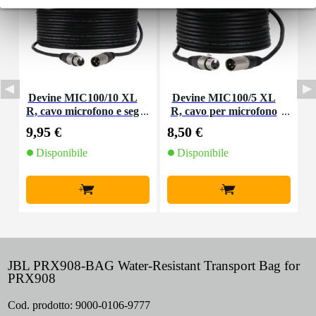
Devine MIC100/10 XL
Devine MIC100/5 XL
D
R, cavo microfono e seg
R, cavo per microfono
o
nale, 10 m
e segnale, 5 m
9,95 €
8,50 €
4
Disponibile
Disponibile
+
+
JBL PRX908-BAG Water-Resistant Transport Bag for
PRX908
Cod. prodotto:
9000-0106-9777