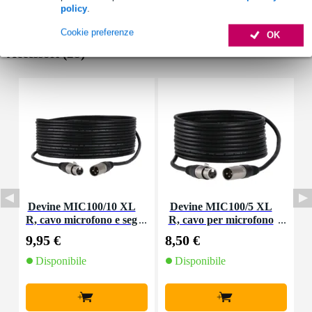
policy
.
Cookie preferenze
OK
Accessori (28)
Devine MIC100/10 XL
Devine MIC100/5 XL
D
R, cavo microfono e seg
R, cavo per microfono
o
nale, 10 m
e segnale, 5 m
9,95 €
8,50 €
4
Disponibile
Disponibile
+
+