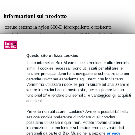
Informazioni sul prodotto
tessuto esterno in nylon 600-D idrorepellente e resistente
morbido materiale interno in poliestere 210D con imbottitura
protettiva
taglio sulla maniglia superiore con chiusura in velcro
Questo sito utilizza cookies
Specifiche complete
Il sito internet di Bax Music utilizza cookies e altre tecniche
simili. I cookies necessari sono utilizzati per abilitare le
Vedi anche (1)
funzioni principali durante la navigazione sul nostro sito per
garantire un'ottima esperienza agli utenti che lo visitano.
Vorremmo utilizzare i cookies per misurare ed analizzare le
vostre interazioni con il nostro sito, per migliorare la sua
funzionalita' e rendere piu' semplici e vantaggiosi gli acquisti
dei clienti.
Preferite non utilizzare i cookies? Avete la possibilita' nella
sezione cookie preferenze di indicare quali cookies
possiamo utilizzare e quali non. Potete trovare ulteriori
informazioni sui cookies e sul trattamento dei vostri dati
personali da parte di Bax Music nella sezione
privacy