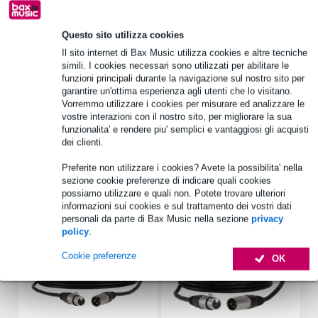
1.250 marchi leader
Questo sito utilizza cookies
Scegli adesso i 2 anni di garanzia aggiuntiva e molti altri
Il sito internet di Bax Music utilizza cookies e altre tecniche
vantaggi!
simili. I cookies necessari sono utilizzati per abilitare le
funzioni principali durante la navigazione sul nostro sito per
6,40 € di premio
garantire un'ottima esperienza agli utenti che lo visitano.
Vorremmo utilizzare i cookies per misurare ed analizzare le
Informazioni sul prodotto
vostre interazioni con il nostro sito, per migliorare la sua
funzionalita' e rendere piu' semplici e vantaggiosi gli acquisti
Specifiche complete
dei clienti.
Preferite non utilizzare i cookies? Avete la possibilita' nella
Accessori (29)
sezione cookie preferenze di indicare quali cookies
possiamo utilizzare e quali non. Potete trovare ulteriori
informazioni sui cookies e sul trattamento dei vostri dati
personali da parte di Bax Music nella sezione
privacy
policy
.
Cookie preferenze
OK