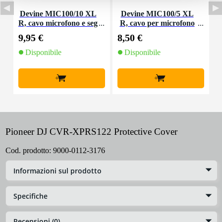
Devine MIC100/10 XL
Devine MIC100/5 XL
D
R, cavo microfono e seg
R, cavo per microfono
o
nale, 10 m
e segnale, 5 m
9,95 €
8,50 €
4
Disponibile
Disponibile
+
+
Pioneer DJ CVR-XPRS122 Protective Cover
Cod. prodotto:
9000-0112-3176
Informazioni sul prodotto
Specifiche
Recensioni (0)