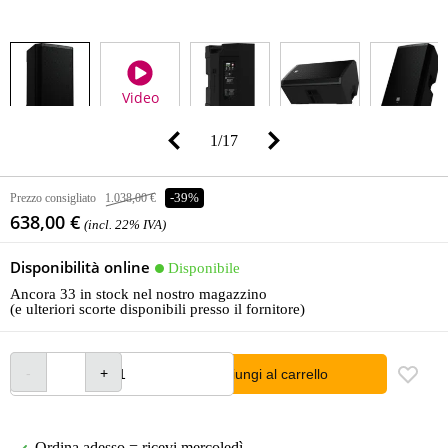
Video
1
/
17
Prezzo consigliato
1.038,00 €
-39%
638,00 €
(incl. 22% IVA)
Disponibilità online
Disponibile
Ancora 33 in stock nel nostro magazzino
(e ulteriori scorte disponibili presso il fornitore)
Aggiungi al carrello
Ordina adesso = ricevi mercoledì