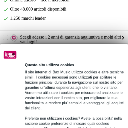
Oltre 48.000 articoli disponibili
1.250 marchi leader
Scegli adesso i 2 anni di garanzia aggiuntiva e molti altri
vantaggi!
31,90 € di premio
Informazioni sul prodotto
Questo sito utilizza cookies
Il sito internet di Bax Music utilizza cookies e altre tecniche
Specifiche complete
simili. I cookies necessari sono utilizzati per abilitare le
funzioni principali durante la navigazione sul nostro sito per
garantire un'ottima esperienza agli utenti che lo visitano.
Vedi anche (5)
Vorremmo utilizzare i cookies per misurare ed analizzare le
vostre interazioni con il nostro sito, per migliorare la sua
funzionalita' e rendere piu' semplici e vantaggiosi gli acquisti
dei clienti.
Preferite non utilizzare i cookies? Avete la possibilita' nella
sezione cookie preferenze di indicare quali cookies