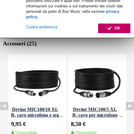
possiamo utilizzare e quali non. Potete trovare ulteriori
informazioni sui cookies e sul trattamento dei vostri dati
personali da parte di Bax Music nella sezione
privacy
policy
.
Cookie preferenze
OK
Accessori (25)
Devine MIC100/10 XL
Devine MIC100/5 XL
R, cavo microfono e seg
R, cavo per microfono
nale, 10 m
e segnale, 5 m
9,95 €
8,50 €
1
Disponibile
Disponibile