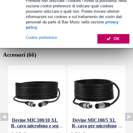
Preferite non utilizzare i cookies? Avete la possibilita' nella
sezione cookie preferenze di indicare quali cookies
possiamo utilizzare e quali non. Potete trovare ulteriori
informazioni sui cookies e sul trattamento dei vostri dati
personali da parte di Bax Music nella sezione
privacy
policy
.
Cookie preferenze
OK
Accessori (66)
Devine MIC100/10 XL
Devine MIC100/5 XL
R, cavo microfono e seg
R, cavo per microfono
d
nale, 10 m
e segnale, 5 m