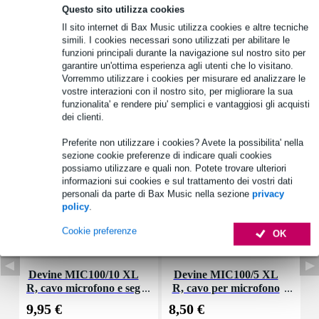
Specifiche complete
Questo sito utilizza cookies
Vedi anche (4)
Il sito internet di Bax Music utilizza cookies e altre tecniche
simili. I cookies necessari sono utilizzati per abilitare le
funzioni principali durante la navigazione sul nostro sito per
garantire un'ottima esperienza agli utenti che lo visitano.
Vorremmo utilizzare i cookies per misurare ed analizzare le
vostre interazioni con il nostro sito, per migliorare la sua
funzionalita' e rendere piu' semplici e vantaggiosi gli acquisti
Accessori (21)
dei clienti.
Preferite non utilizzare i cookies? Avete la possibilita' nella
sezione cookie preferenze di indicare quali cookies
possiamo utilizzare e quali non. Potete trovare ulteriori
informazioni sui cookies e sul trattamento dei vostri dati
personali da parte di Bax Music nella sezione
privacy
policy
.
Cookie preferenze
OK
Devine MIC100/10 XL
Devine MIC100/5 XL
D
R, cavo microfono e seg
R, cavo per microfono
o
nale, 10 m
e segnale, 5 m
9,95 €
8,50 €
4