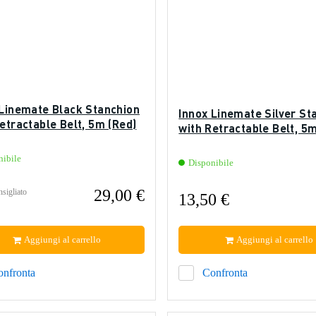
 Linemate Black Stanchion
Innox Linemate Silver St
etractable Belt, 5m (Red)
with Retractable Belt, 5m
nibile
Disponibile
29,00 €
sigliato
13,50 €
Aggiungi al carrello
Aggiungi al carrello
onfronta
Confronta