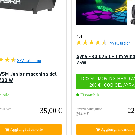
4.4
19
Valutazioni
Ayra ERO 075 LED movin
33
Valutazioni
75W
WSM Junior macchina del
-15% SU MOVING HEAD A
400 W
200 €! CODICE: AYRA
nibile
Disponibile
35,00 €
22
sigliato
Prezzo consigliato
249,00 €
Aggiungi al carrello
Aggiungi al carrello