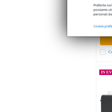
Preferite non
possiamo util
Dispo
personali da
Prezzo con
Cookie pref
13,60 €
C
IN E