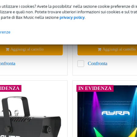
CODICE: EXTRA10
 utilizzare i cookies? Avete la possibilita' nella sezione cookie preferenze di 
izzare e quali non. Potete trovare ulteriori informazioni sui cookies e sul tra
nibile
Disponibile
 parte di Bax Music nella sezione
privacy policy
.
5,35 €
2
sigliato
Prezzo consigliato
erenze
22,45 €
Aggiungi al carrello
Aggiungi al carrello
onfronta
Confronta
VIDENZA
IN EVIDENZA