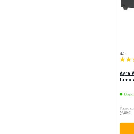
4.5
Ayra 
fumo 
Dispo
Prezzo con
56,00 €