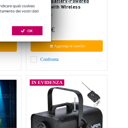
Portable Battery-Powered
indicare quali cookies
Speaker with Wireless
ttamento dei vostri dati
Microphones
Disponibile
1,90 €
315,95 €
OK
Aggiungi al carrello
Confronta
IN EVIDENZA