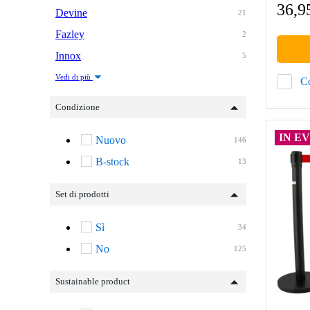
36,9
Devine
21
Fazley
2
Innox
5
Vedi di più
C
Condizione
IN E
Nuovo
146
B-stock
13
Set di prodotti
Sì
34
No
125
Sustainable product