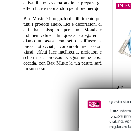
attiva il tuo sistema audio e prepara gli
IN E
effetti luce e i coriandoli per il premier gol.
Bax Music è il negozio di riferimento per
tutti i prodotti audio, luci e decorazioni di
cui hai bisogno per un Mondiale
indimenticabile. In questa categoria ti
diamo un assist con set di diffusori a
prezzi stracciati, coriandoli nei colori
giusti, effetti luce intelligenti, proiettori e
schermi da proiezione. Qualunque cosa
accada, con Bax Music la tua partita sarà
un successo.
4.7
Questo sito 
Devin
Il sito inter
Guitar
funzioni pri
Angle
visitano. Vor
migliorare la
10%