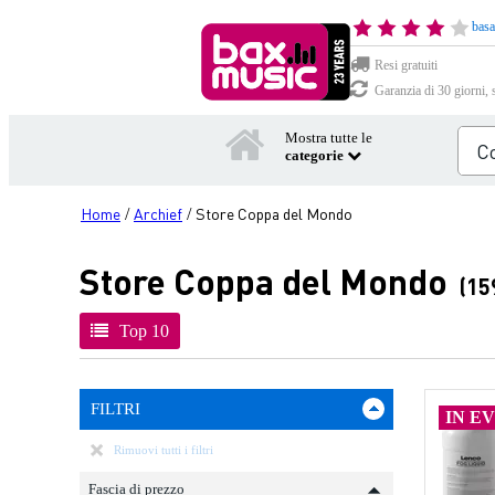
basa
Resi gratuiti
Garanzia di 30 giorni, 
Mostra tutte le
categorie
Home
Archief
Store Coppa del Mondo
/
/
Store Coppa del Mondo
(15
Top 10
FILTRI
IN E
Rimuovi tutti i filtri
Fascia di prezzo