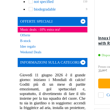
not specified
150
biodegradable
9
OFFERTE SPECIALI
Music deals: -10% extra ora!
Offerte
Innox
B-stock
with R
Idee regalo
Weekend Deals
Dispo
INFORMAZIONI SULLA CATEGORIA
Prezzo con
30,00 €
Giovedì 11 giugno 2026 è il grande
giorno: iniziano i Mondiali di calcio!
Goditi più di un mese di partite
emozionanti, gol spettacolari e,
soprattutto, il divertimento di fare il tifo
C
insieme per la tua squadra del cuore. Che
tu sia in giardino o in soggiorno: accendi
la friggitrice ad aria, installa un proiettore,