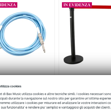
VIDENZA
IN EVIDENZA
6
Valutazioni
utilizza cookies
5
e GIT3 Daphne Blue Mono
1
Valutazione
net di Bax Music utilizza cookies e altre tecniche simili. I cookies necessari sono 
 Gable with Straight-
ncipali durante la navigazione sul nostro sito per garantire un'ottima esperien
d Plugs, 3m (Blue)
remmo utilizzare i cookies per misurare ed analizzare le vostre interazioni con
Innox Linemate Black St
 sua funzionalita' e rendere piu' semplici e vantaggiosi gli acquisti dei clienti.
 DI SCONTO EXTRA CON IL
with Retractable Belt, 3