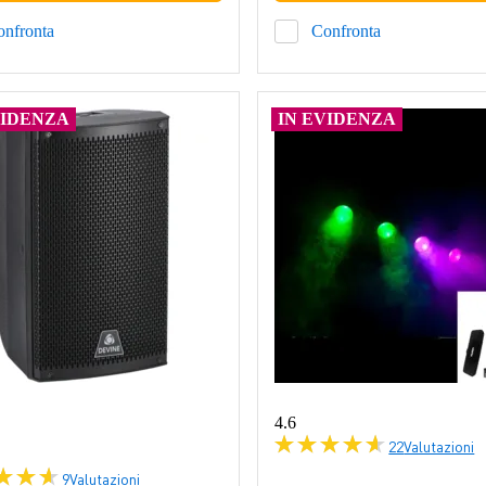
onfronta
Confronta
VIDENZA
IN EVIDENZA
4.6
22
Valutazioni
9
Valutazioni