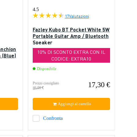
4.5
17
Valutazioni
Fazley Kubo BT Pocket White 5W
Portable Guitar Amp / Bluetooth
Speaker
anchion
10% DI SCONTO EXTRA CON IL
 (Blue)
CODICE: EXTRA10
Disponibile
17,30 €
Prezzo consigliato
46,00 €
Aggiungi al carrello
Confronta