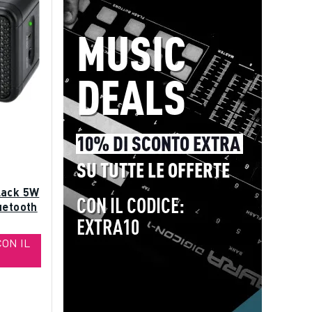
lack 5W
uetooth
CON IL