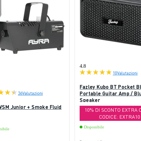
4.8
10
Valutazioni
Fazley Kubo BT Pocket B
36
Valutazioni
Portable Guitar Amp / Bl
Speaker
WSM Junior + Smoke Fluid
10% DI SCONTO EXTRA 
CODICE: EXTRA10
Disponibile
nibile