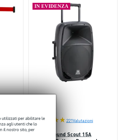
IN EVIDENZA
4.8
utilizzati per abilitare le
221
Valutazioni
za agli utenti che lo
 il nostro sito, per
anchion
Devine Sound Scout 15A
m (Red)