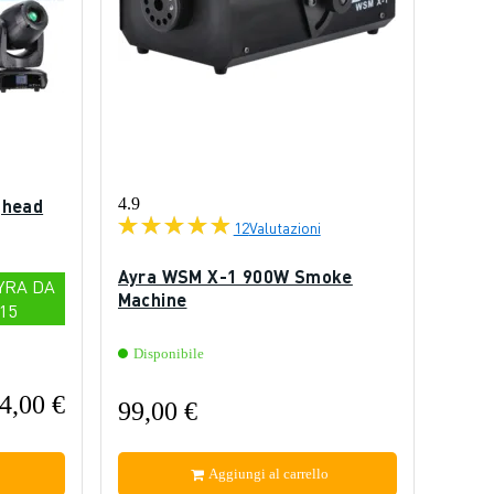
ghead
4.9
12
Valutazioni
Ayra WSM X-1 900W Smoke
YRA DA
Machine
15
Disponibile
4,00 €
99,00 €
Aggiungi al carrello