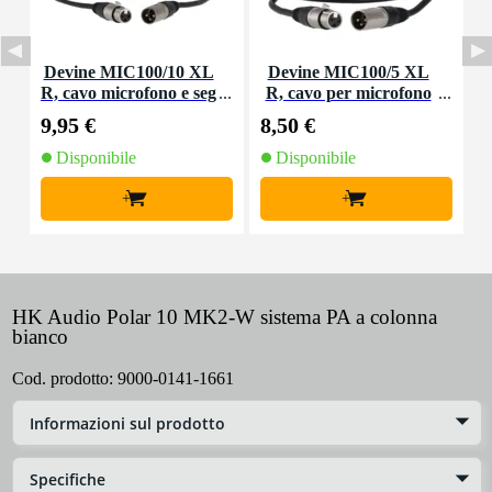
Devine MIC100/10 XL
Devine MIC100/5 XL
D
R, cavo microfono e seg
R, cavo per microfono
o
nale, 10 m
e segnale, 5 m
9,95 €
8,50 €
1
Disponibile
Disponibile
+
+
HK Audio Polar 10 MK2-W sistema PA a colonna
bianco
Cod. prodotto:
9000-0141-1661
Informazioni sul prodotto
Specifiche