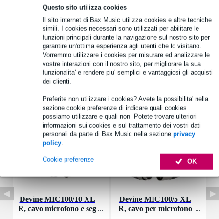
Questo sito utilizza cookies
1.250 marchi leader
Il sito internet di Bax Music utilizza cookies e altre tecniche
simili. I cookies necessari sono utilizzati per abilitare le
funzioni principali durante la navigazione sul nostro sito per
Informazioni sul prodotto
garantire un'ottima esperienza agli utenti che lo visitano.
Vorremmo utilizzare i cookies per misurare ed analizzare le
Specifiche complete
vostre interazioni con il nostro sito, per migliorare la sua
funzionalita' e rendere piu' semplici e vantaggiosi gli acquisti
dei clienti.
Accessori (26)
Preferite non utilizzare i cookies? Avete la possibilita' nella
sezione cookie preferenze di indicare quali cookies
possiamo utilizzare e quali non. Potete trovare ulteriori
informazioni sui cookies e sul trattamento dei vostri dati
personali da parte di Bax Music nella sezione
privacy
policy
.
Cookie preferenze
OK
Devine MIC100/10 XL
Devine MIC100/5 XL
I
R, cavo microfono e seg
R, cavo per microfono
nale, 10 m
e segnale, 5 m