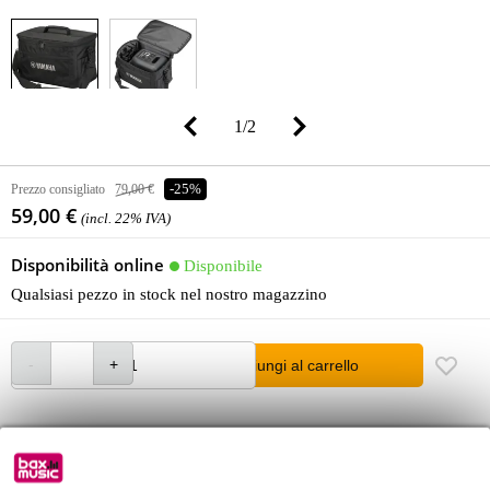
1
/
2
Prezzo consigliato
79,00 €
-25%
59,00 €
(incl. 22% IVA)
Disponibilità online
Disponibile
Qualsiasi pezzo in stock nel nostro magazzino
Aggiungi al carrello
Ordina prima delle 23:00 = ricevi martedì
Oltre 48.000 articoli disponibili