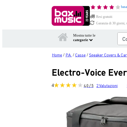
basa
Resi gratuiti
Garanzia di 30 giorni, 
Mostra tutte le
categorie
Home
P.A.
Casse
Speaker Covers & Car
/
/
/
Electro-Voice Ever
4
4,0 / 5
2
Valutazioni