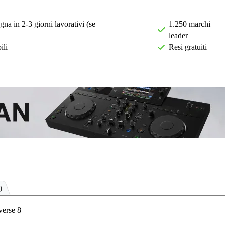
na in 2-3 giorni lavorativi (se
1.250 marchi
leader
ili
Resi gratuiti
)
verse 8