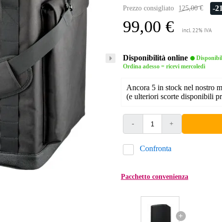
-2
Prezzo consigliato
125,00 €
99,00 €
incl. 22% IVA
Disponibilità online
Disponibi
Ordina adesso = ricevi mercoledì
Ancora 5 in stock nel nostro 
(e ulteriori scorte disponibili pr
-
+
Confronta
Pacchetto convenienza
+