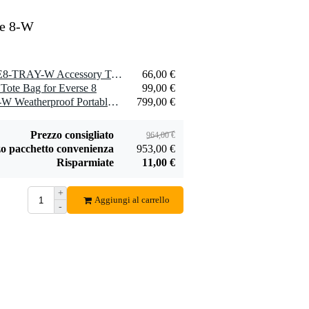
se 8-W
1 x Electro-Voice EVERSE8-TRAY-W Accessory Tray for Everse 8 (White)
66,00 €
 Tote Bag for Everse 8
99,00 €
1 x Electro-Voice Everse 8-W Weatherproof Portable Battery-Powered Speaker (White)
799,00 €
Prezzo consigliato
964,00 €
o pacchetto convenienza
953,00 €
Risparmiate
11,00 €
+
Aggiungi al carrello
-