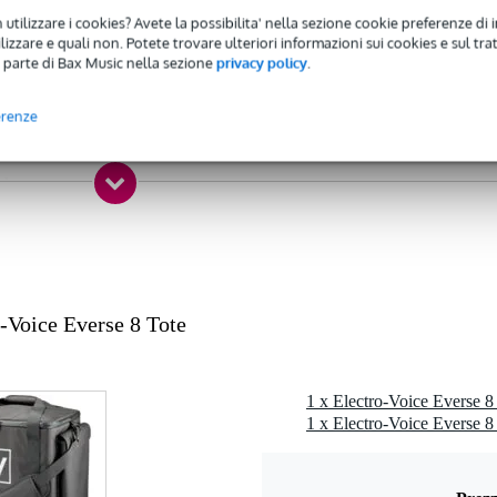
 utilizzare i cookies? Avete la possibilita' nella sezione cookie preferenze di 
iglia, tracolla
izzare e quali non. Potete trovare ulteriori informazioni sui cookies e sul tra
 parte di Bax Music nella sezione
privacy policy
.
rsa
erenze
 kg
0 x 35,5 x 8,9 cm
o-Voice Everse 8 Tote
1 x Electro-Voice Everse 8