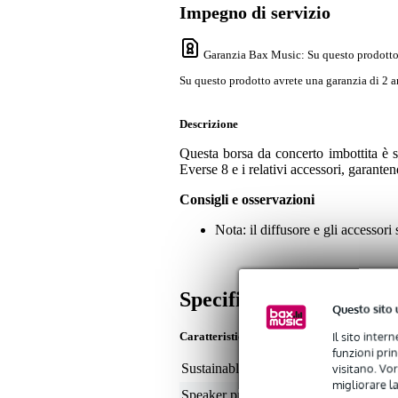
Impegno di servizio
Garanzia Bax Music
: Su questo prodotto
Su questo prodotto avrete una garanzia di 2 a
Descrizione
Questa borsa da concerto imbottita è st
Everse 8 e i relativi accessori, garante
Consigli e osservazioni
Nota: il diffusore e gli accessori
Specifiche
Questo sito 
Il sito inter
Caratteristiche
funzioni pri
visitano. Vor
Sustainable product
not
migliorare la
Speaker protection type
8 i