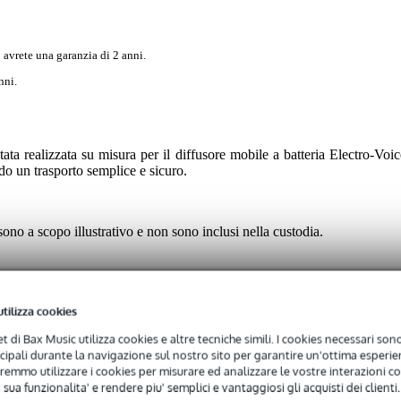
 avrete una garanzia di 2 anni.
nni.
ata realizzata su misura per il diffusore mobile a batteria Electro-Voic
ndo un trasporto semplice e sicuro.
 sono a scopo illustrativo e non sono inclusi nella custodia.
utilizza cookies
net di Bax Music utilizza cookies e altre tecniche simili. I cookies necessari sono 
ncipali durante la navigazione sul nostro sito per garantire un'ottima esperien
remmo utilizzare i cookies per misurare ed analizzare le vostre interazioni con
 specified
 sua funzionalita' e rendere piu' semplici e vantaggiosi gli acquisti dei clienti.
nch speaker (specific brand/type)