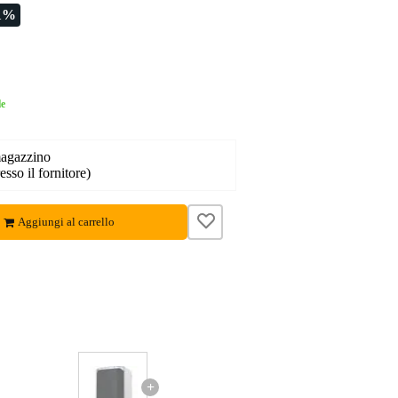
1%
le
magazzino
esso il fornitore)
Aggiungi al carrello
+