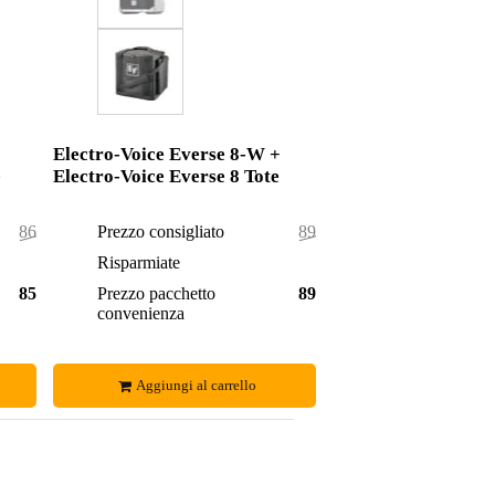
Electro-Voice Everse 8-W +
e
Electro-Voice Everse 8 Tote
865,00 €
Prezzo consigliato
898,00 €
7,00 €
Risparmiate
7,00 €
858,00 €
Prezzo pacchetto
891,00 €
convenienza
Aggiungi al carrello