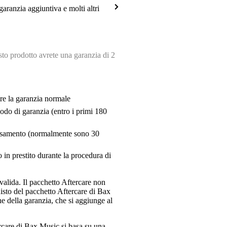
garanzia aggiuntiva e molti altri
o prodotto avrete una garanzia di 2
tre la garanzia normale
riodo di garanzia (entro i primi 180
pensamento (normalmente sono 30
 in prestito durante la procedura di
valida. Il pacchetto Aftercare non
uisto del pacchetto Aftercare di Bax
e della garanzia, che si aggiunge al
ercare di Bax Music si basa su una