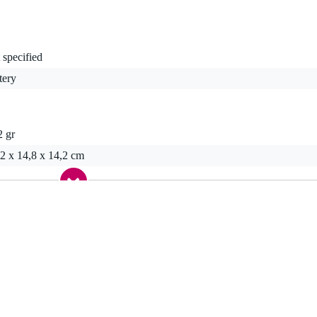
 specified
tery
2 gr
2 x 14,8 x 14,2 cm