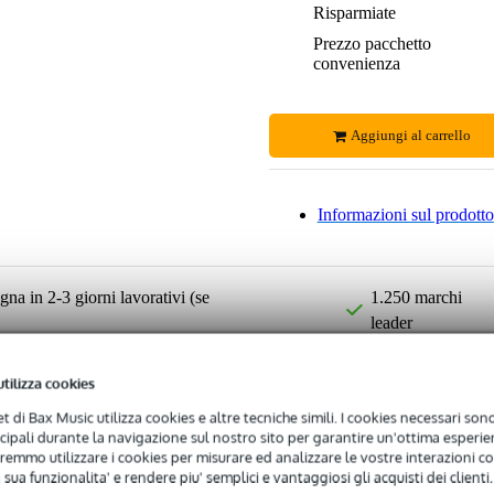
Risparmiate
Prezzo pacchetto
convenienza
Aggiungi al carrello
Informazioni sul prodotto
na in 2-3 giorni lavorativi (se
1.250 marchi
leader
ili
Resi gratuiti
utilizza cookies
net di Bax Music utilizza cookies e altre tecniche simili. I cookies necessari sono 
ncipali durante la navigazione sul nostro sito per garantire un'ottima esperien
remmo utilizzare i cookies per misurare ed analizzare le vostre interazioni con
 sua funzionalita' e rendere piu' semplici e vantaggiosi gli acquisti dei clienti.