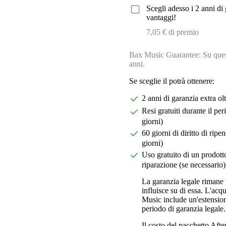
Scegli adesso i 2 anni di 
vantaggi!
7,05 € di premio
Bax Music Guarantee: Su quest
anni.
Se sceglie il potrà ottenere:
2 anni di garanzia extra ol
Resi gratuiti durante il pe
giorni)
60 giorni di diritto di ri
giorni)
Uso gratuito di un prodotto
riparazione (se necessario)
La garanzia legale rimane 
influisce su di essa. L'acq
Music include un'estension
periodo di garanzia legale.
Il costo del pacchetto Aft