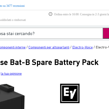
to su 3477 recensioni
Ordina entro le 16:00: Consegna in 2-3 giorni la
soddisfatti o rimborsati
omponenti interne
Componenti per altoparlanti
Electro-Voice
Electro-
/
/
/
rse Bat-B Spare Battery Pack
la tua opinione