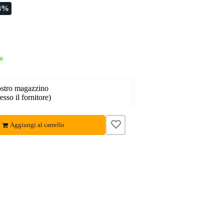
4%
le
nostro magazzino
esso il fornitore)
Aggiungi al carrello