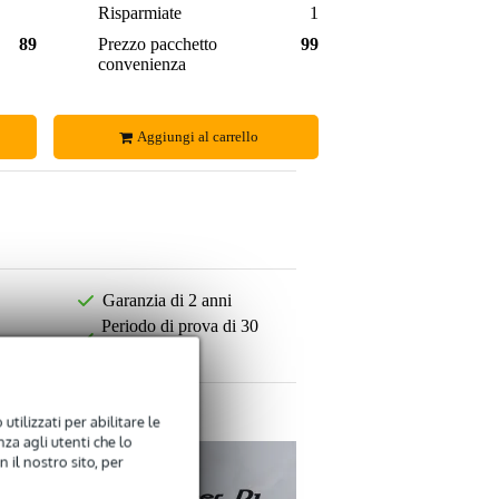
9,00 €
Risparmiate
16,00 €
898,00 €
Prezzo pacchetto
990,00 €
convenienza
Aggiungi al carrello
Garanzia di 2 anni
Periodo di prova di 30
giorni
utilizzati per abilitare le
za agli utenti che lo
 il nostro sito, per