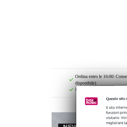
Ordina entro le 16:00: Conseg
disponibile)
Oltre 48.000 articoli disponib
Questo sito 
Il sito inter
funzioni pri
visitano. Vor
migliorare la