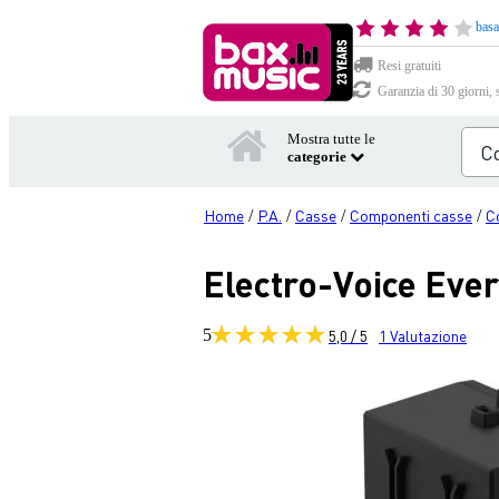
basa
Resi gratuiti
Garanzia di 30 giorni, 
Mostra tutte le
categorie
Home
P.A.
Casse
Componenti casse
C
/
/
/
/
Electro-Voice Eve
5
5,0 / 5
1
Valutazione