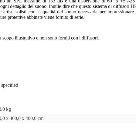
antano un SPL massimo di 133 dB e una dispersione di 60° x +5°/-25°
e ogni dettaglio del suono. Inutile dire che questo sistema di diffusori H
artisti solisti con la qualità del suono necessaria per impressionare 
ure protettive abbinate viene fornito di serie.
scopo illustrativo e non sono forniti con i diffusori.
 specified
0,0 kg
0,0 x 400,0 x 400,0 cm