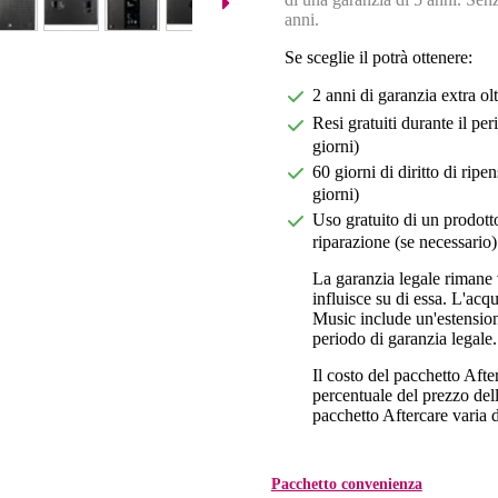
anni.
Se sceglie il potrà ottenere:
2 anni di garanzia extra ol
Resi gratuiti durante il pe
giorni)
60 giorni di diritto di ri
giorni)
Uso gratuito di un prodotto
riparazione (se necessario)
La garanzia legale rimane 
influisce su di essa. L'acq
Music include un'estension
periodo di garanzia legale.
Il costo del pacchetto Aft
percentuale del prezzo dell'
pacchetto Aftercare varia da
Pacchetto convenienza