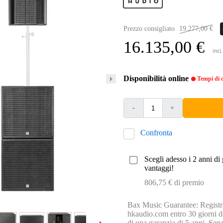
Prezzo consigliato
19.277,00 €
16.135,00 €
incl
Disponibilità online
Tempi di c
-
+
Confronta
Scegli adesso i 2 anni di 
vantaggi!
806,75 € di premio
Bax Music Guarantee: Registra
hkaudio.com entro 30 giorni da
di una garanzia di 5 anni. Senz