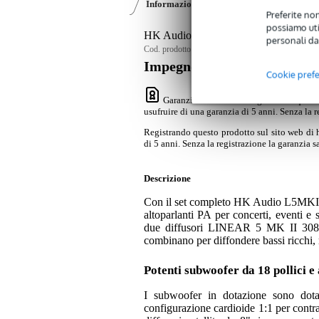
Informazioni sul prodotto
Recensioni
(0
Preferite non
possiamo util
HK Audio L5MKIIPACK-LTA Linear 5 
personali da
Cod. prodotto:
9000-0127-1012
Impegno di servizio
Cookie pref
Garanzia Bax Music
: Registrando questo
usufruire di una garanzia di 5 anni. Senza la r
Registrando questo prodotto sul sito web di 
di 5 anni. Senza la registrazione la garanzia sa
Descrizione
Con il set completo HK Audio L5MKIIP
altoparlanti PA per concerti, eventi 
due diffusori LINEAR 5 MK II 30
combinano per diffondere bassi ricchi, me
Potenti subwoofer da 18 pollici e 
I subwoofer in dotazione sono dota
configurazione cardioide 1:1 per contras