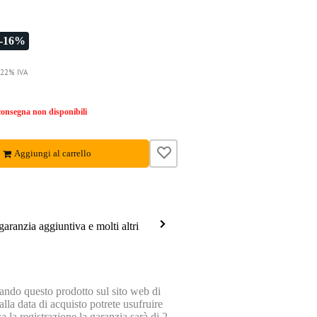
-16%
. 22% IVA
onsegna non disponibili
Aggiungi al carrello
garanzia aggiuntiva e molti altri
ndo questo prodotto sul sito web di
lla data di acquisto potrete usufruire
a la registrazione la garanzia sarà di 2