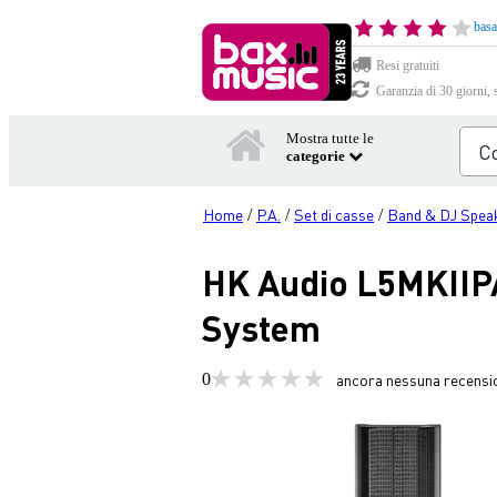
basa
Resi gratuiti
Garanzia di 30 giorni, 
Mostra tutte le
categorie
Home
P.A.
Set di casse
Band & DJ Spea
/
/
/
HK Audio L5MKIIPA
System
0
ancora nessuna recensi