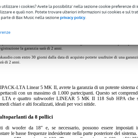
)
 utilizzare i cookies? Avete la possibilita' nella sezione cookie preferenze di 
izzare e quali non. Potete trovare ulteriori informazioni sui cookies e sul tra
MK II Full-Stack Speaker System
 parte di Bax Music nella sezione
privacy policy
.
erenze
 prodotto sul sito web di hkaudio.com entro 30 giorni dalla data di acquisto potre
egistrazione la garanzia sarà di 2 anni.
hkaudio.com entro 30 giorni dalla data di acquisto potrete usufruire di una garanz
rà di 2 anni.
ACK-LTA Linear 5 MK II, avrete la garanzia di un potente sistema d
e spettacoli con un massimo di 1.000 partecipanti. Questo set comprend
8 LTA e quattro subwoofer LINEAR 5 MK II 118 Sub HPA che s
di chiari e alti focalizzati, ideali per voci nitide.
altoparlanti da 8 pollici
ti di woofer da 18" e, se necessario, possono essere impostati i
tare le basse frequenze indesiderate nella parte posteriore del sistema. 