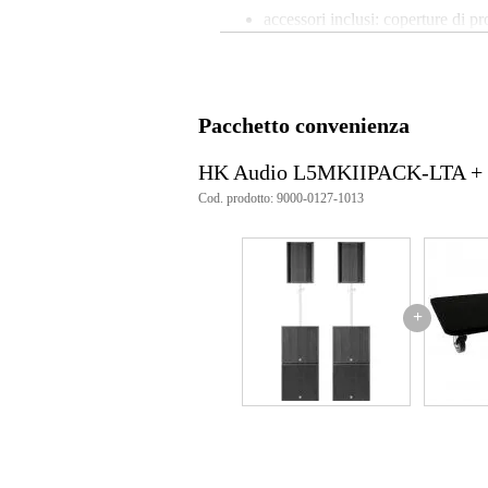
accessori inclusi: coperture di p
categoria: sistema a pila
colore: nero
ingressi: XLR / jack, [specs_tec
uscite: jack XLR
sat - dimensioni (mm): 440 x 68
Pacchetto convenienza
sat - peso: 25 kg
sat - altoparlanti: 3 x 8"
HK Audio L5MKIIPACK-LTA + 
sat - dispersione (H x V): 60° x 
sat - SPL massimo: 133 dB
Cod. prodotto: 9000-0127-1013
sub - dimensioni (mm): 600 x 6
sub - peso: 56,8 kg
sub - altoparlanti: 18
sub - SPL massimo: 130 dB
potenza RMS totale: 7200 W
tweeter: 1"
+
tipo: amplificato
alimentazione: 100 - 240 V CA,