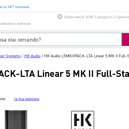
to su 3477 recensioni
Ordina entro le 16:00: Consegna in 2-3 giorni la
soddisfatti o rimborsati
ker Systems
HK Audio
HK Audio L5MKIIPACK-LTA Linear 5 MK II Full-
/
/
CK-LTA Linear 5 MK II Full-St
one
la tua opinione