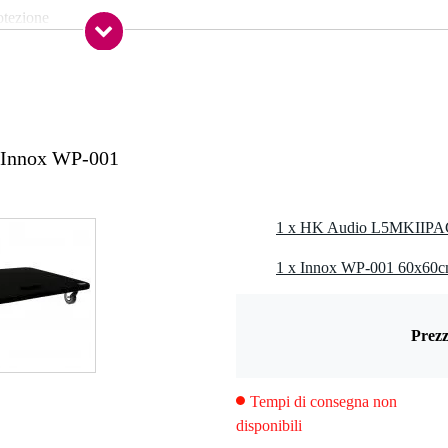
rotezione
h]
0 x 460
Innox WP-001
+5° / -25°
08 x 790
1 x Innox WP-001 60x60c
 50/60 Hz
Prezz
Tempi di consegna non
disponibili