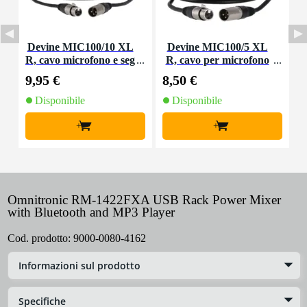
Devine MIC100/10 XL
Devine MIC100/5 XL
D
R, cavo microfono e seg
R, cavo per microfono
nale, 10 m
e segnale, 5 m
9,95 €
8,50 €
2
Disponibile
Disponibile
+
+
Omnitronic RM-1422FXA USB Rack Power Mixer
with Bluetooth and MP3 Player
Cod. prodotto:
9000-0080-4162
Informazioni sul prodotto
Specifiche