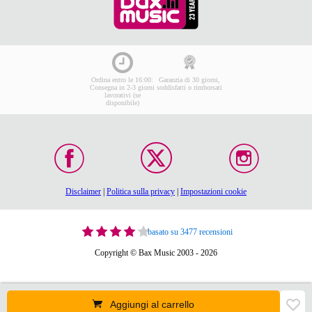
Ordina entro le 16:00:
Garanzia di 30 giorni,
Consegna in 2-3 giorni
soddisfatti o rimborsati
lavorativi (se
disponibile)
Disclaimer
|
Politica sulla privacy
|
Impostazioni cookie
basato su 3477 recensioni
Copyright © Bax Music 2003 - 2026
Aggiungi al carrello