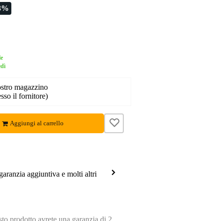
3%
le
edì
nostro magazzino
sso il fornitore)
Aggiungi al carrello
garanzia aggiuntiva e molti altri
o prodotto avrete una garanzia di 2