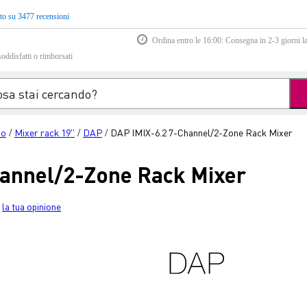
to su 3477 recensioni
Ordina entro le 16:00: Consegna in 2-3 giorni la
soddisfatti o rimborsati
io
Mixer rack 19''
DAP
DAP IMIX-6.2 7-Channel/2-Zone Rack Mixer
/
/
/
annel/2-Zone Rack Mixer
la tua opinione