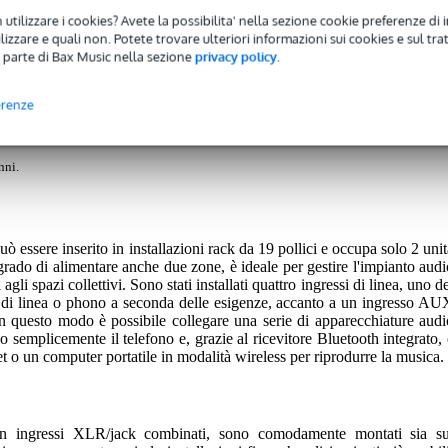
)
Download (1)
 utilizzare i cookies? Avete la possibilita' nella sezione cookie preferenze di 
izzare e quali non. Potete trovare ulteriori informazioni sui cookies e sul tra
k Mixer
 parte di Bax Music nella sezione
privacy policy
.
erenze
 avrete una garanzia di 2 anni.
nni.
 essere inserito in installazioni rack da 19 pollici e occupa solo 2 unit
rado di alimentare anche due zone, è ideale per gestire l'impianto audi
agli spazi collettivi. Sono stati installati quattro ingressi di linea, uno d
o di linea o phono a seconda delle esigenze, accanto a un ingresso AU
n questo modo è possibile collegare una serie di apparecchiature audi
e o semplicemente il telefono e, grazie al ricevitore Bluetooth integrato, 
et o un computer portatile in modalità wireless per riprodurre la musica.
on ingressi XLR/jack combinati, sono comodamente montati sia su