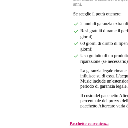
anni.
Se sceglie il potrà ottenere:
2 anni di garanzia extra ol
Resi gratuiti durante il pe
giorni)
60 giorni di diritto di ri
giorni)
Uso gratuito di un prodotto
riparazione (se necessario)
La garanzia legale rimane 
influisce su di essa. L'acq
Music include un'estension
periodo di garanzia legale.
Il costo del pacchetto Aft
percentuale del prezzo dell'
pacchetto Aftercare varia da
Pacchetto convenienza