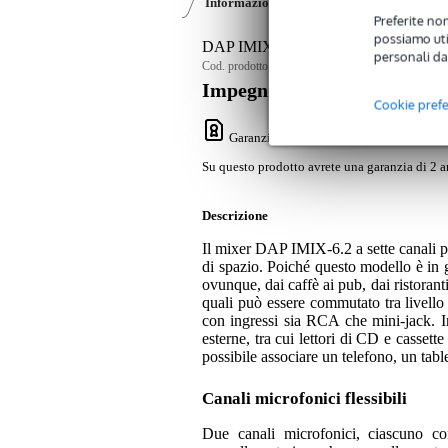
Informazioni sul prodotto
Recensioni
(1
Preferite non
possiamo util
DAP IMIX-6.2 7-Channel/2-Zone Rac
personali da
Cod. prodotto:
9000-0129-3412
Impegno di servizio
Cookie pref
Garanzia Bax Music
: Su questo prodotto
Su questo prodotto avrete una garanzia di 2 a
Descrizione
Il mixer DAP IMIX-6.2 a sette canali può
di spazio. Poiché questo modello è in g
ovunque, dai caffè ai pub, dai ristoranti 
quali può essere commutato tra livell
con ingressi sia RCA che mini-jack. I
esterne, tra cui lettori di CD e cassett
possibile associare un telefono, un tabl
Canali microfonici flessibili
Due canali microfonici, ciascuno c