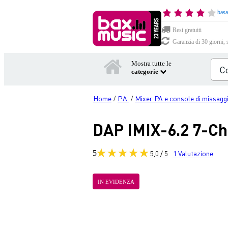
basa
Resi gratuiti
Garanzia di 30 giorni, 
Mostra tutte le
categorie
Home
P.A.
Mixer PA e console di missagg
/
/
DAP IMIX-6.2 7-Ch
5
5,0 / 5
1
Valutazione
IN EVIDENZA