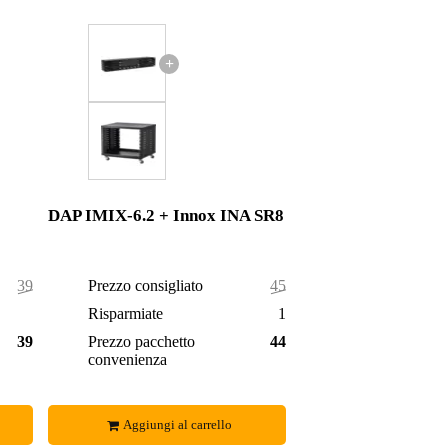
+
DAP IMIX-6.2 + Innox INA SR8
395,90 €
Prezzo consigliato
451,00 €
2,90 €
Risparmiate
10,00 €
393,00 €
Prezzo pacchetto
441,00 €
convenienza
Aggiungi al carrello