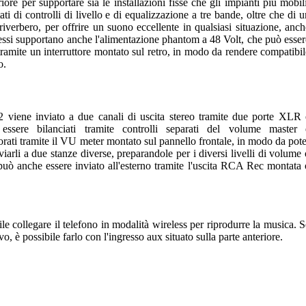
ore per supportare sia le installazioni fisse che gli impianti più mobili
i di controlli di livello e di equalizzazione a tre bande, oltre che di u
iverbero, per offrire un suono eccellente in qualsiasi situazione, anch
ressi supportano anche l'alimentazione phantom a 48 Volt, che può esser
 tramite un interruttore montato sul retro, in modo da rendere compatibil
o.
viene inviato a due canali di uscita stereo tramite due porte XLR 
sere bilanciati tramite controlli separati del volume master 
orati tramite il VU meter montato sul pannello frontale, in modo da pote
inviarli a due stanze diverse, preparandole per i diversi livelli di volume
ix può anche essere inviato all'esterno tramite l'uscita RCA Rec montata 
ile collegare il telefono in modalità wireless per riprodurre la musica. S
, è possibile farlo con l'ingresso aux situato sulla parte anteriore.