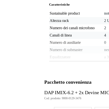
Caratteristiche
Sustainable product
not
Altezza rack
2 
Numero dei canali microfono
2
Canali di linea
4
Numero di ausiliarie
0
Numero di submaster
ne
Equalizzatore
a 
Compressore sugli ingressi
no
Ducking
no
Effetti integrati
sì
Pacchetto convenienza
Lettore audio integrato
Bl
DAP IMIX-6.2 + 2x Devine MI
Uscita cuffie
sì
Cod. prodotto: 9000-0129-3476
Controllo volume
ma
Supporta Faderstart
no