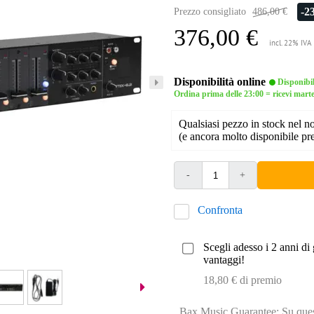
-2
Prezzo consigliato
486,00 €
376,00 €
incl. 22% IVA
Disponibilità online
Disponibi
Ordina prima delle 23:00 = ricevi mart
Qualsiasi pezzo in stock nel 
(e ancora molto disponibile pre
-
+
Confronta
Scegli adesso i 2 anni di 
vantaggi!
18,80 € di premio
Bax Music Guarantee: Su quest