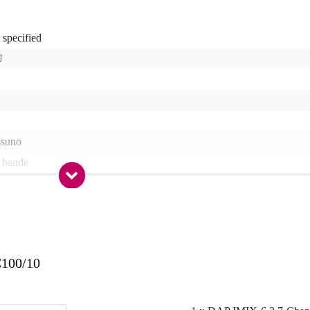
 specified
U
ssuno
3 bande
uetooth
C100/10
nopola, fader