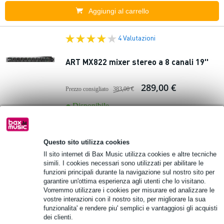
Aggiungi al carrello
4 Valutazioni
ART MX822 mixer stereo a 8 canali 19''
289,00 €
Prezzo consigliato
383,00 €
Disponibile
Aggiungi al carrello
Questo sito utilizza cookies
Il sito internet di Bax Music utilizza cookies e altre tecniche
In
Tascam MZ-372 Miscelatore per
evidenza
simili. I cookies necessari sono utilizzati per abilitare le
installazione a 2 zone 3U
funzioni principali durante la navigazione sul nostro sito per
garantire un'ottima esperienza agli utenti che lo visitano.
Vorremmo utilizzare i cookies per misurare ed analizzare le
569,00 €
vostre interazioni con il nostro sito, per migliorare la sua
Prezzo consigliato
625,00 €
funzionalita' e rendere piu' semplici e vantaggiosi gli acquisti
Disponibile
dei clienti.