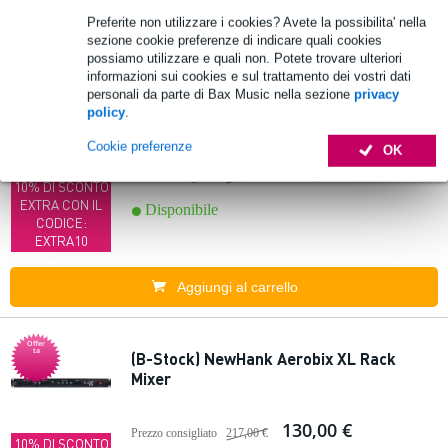
Preferite non utilizzare i cookies? Avete la possibilita' nella
Aggiungi al carrello
sezione cookie preferenze di indicare quali cookies
possiamo utilizzare e quali non. Potete trovare ulteriori
informazioni sui cookies e sul trattamento dei vostri dati
In
personali da parte di Bax Music nella sezione
privacy
(B-Stock) Omnitronic EPA-100BT
evidenza
policy
.
mixer/amplificatore a rack
Cookie preferenze
OK
134,00 €
Prezzo consigliato
169,00 €
10% DI SCONTO
EXTRA CON IL
Disponibile
CODICE:
EXTRA10
Aggiungi al carrello
Offer
ta
(B-Stock) NewHank Aerobix XL Rack
Mixer
130,00 €
Prezzo consigliato
217,00 €
10% DI SCONTO