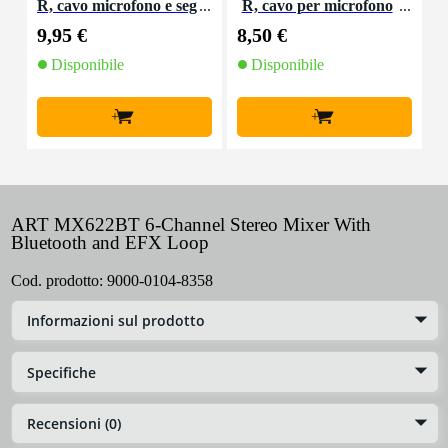
R, cavo microfono e seg
R, cavo per microfono
o
nale, 10 m
e segnale, 5 m
9,95 €
8,50 €
4
Disponibile
Disponibile
+
+
ART MX622BT 6-Channel Stereo Mixer With
Bluetooth and EFX Loop
Cod. prodotto:
9000-0104-8358
Informazioni sul prodotto
Specifiche
Recensioni (0)