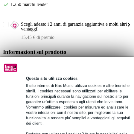
1.250 marchi leader
Scegli adesso i 2 anni di garanzia aggiuntiva e molti altri
vantaggi!
15,45 € di premio
Informazioni sul prodotto
terminali di ingresso:
XLR-F bilanciati (3),
6,3 mm sbilanciato (2),
Questo sito utilizza cookies
RCA (6),
Il sito internet di Bax Music utilizza cookies e altre tecniche
jack di uscita:
simili. I cookies necessari sono utilizzati per abilitare le
6,3 mm TRS bilanciato (2),
funzioni principali durante la navigazione sul nostro sito per
garantire un'ottima esperienza agli utenti che lo visitano.
6,3 mm sbilanciato (1),
Vorremmo utilizzare i cookies per misurare ed analizzare le
RCA (2)
vostre interazioni con il nostro sito, per migliorare la sua
funzionalita' e rendere piu' semplici e vantaggiosi gli acquisti
Impedenza di ingresso:
600/22K Ohm Ingressi Mic/Line XLR,
dei clienti.
10K Ohm Ingressi RCA,