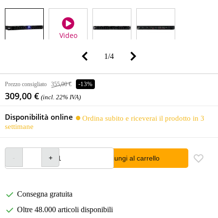
Video
1
/
4
Prezzo consigliato
355,00 €
-13%
309,00 €
(incl. 22% IVA)
Disponibilità online
Ordina subito e riceverai il prodotto in 3
settimane
Aggiungi al carrello
Consegna gratuita
Oltre 48.000 articoli disponibili