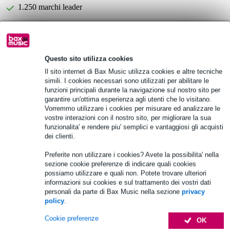
1.250 marchi leader
Scegli adesso i 2 anni di garanzia aggiuntiva e molti altri
vantaggi!
Questo sito utilizza cookies
18,70 € di premio
Il sito internet di Bax Music utilizza cookies e altre tecniche
simili. I cookies necessari sono utilizzati per abilitare le
Informazioni sul prodotto
funzioni principali durante la navigazione sul nostro sito per
garantire un'ottima esperienza agli utenti che lo visitano.
Lettore CD/MP3 Omnitronic XDP-3001
Vorremmo utilizzare i cookies per misurare ed analizzare le
vostre interazioni con il nostro sito, per migliorare la sua
alimentazione: C8
funzionalita' e rendere piu' semplici e vantaggiosi gli acquisti
gamma di frequenza: 20 - 20000 Hz
dei clienti.
Specifiche complete
Preferite non utilizzare i cookies? Avete la possibilita' nella
sezione cookie preferenze di indicare quali cookies
possiamo utilizzare e quali non. Potete trovare ulteriori
Accessori (8)
informazioni sui cookies e sul trattamento dei vostri dati
personali da parte di Bax Music nella sezione
privacy
policy
.
Cookie preferenze
OK