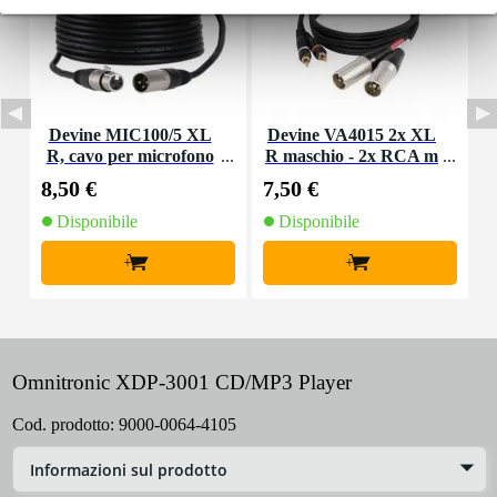
Devine MIC100/5 XL
Devine VA4015 2x XL
K
R, cavo per microfono
R maschio - 2x RCA m
e segnale, 5 m
aschio 1,5 m
8,50 €
7,50 €
4
Disponibile
Disponibile
+
+
Omnitronic XDP-3001 CD/MP3 Player
Cod. prodotto:
9000-0064-4105
Informazioni sul prodotto