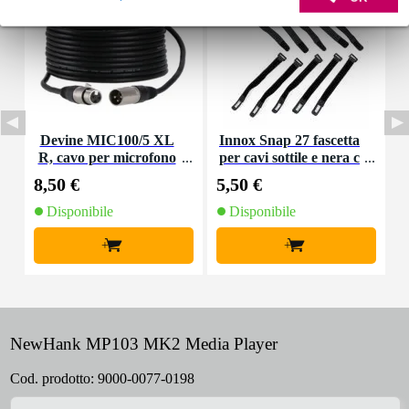
Devine MIC100/5 XL
Innox Snap 27 fascetta
I
R, cavo per microfono
per cavi sottile e nera c
e segnale, 5 m
on chiusure a strappo
8,50 €
5,50 €
5
(10 pezzi)
Disponibile
Disponibile
+
+
NewHank MP103 MK2 Media Player
Cod. prodotto:
9000-0077-0198