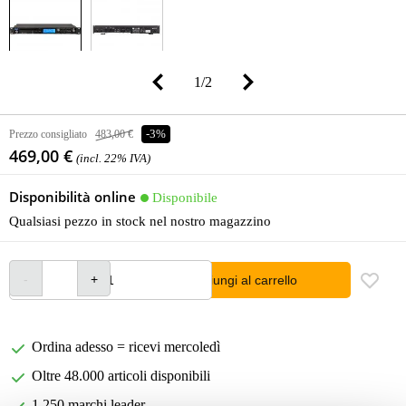
1
/
2
Prezzo consigliato
483,00 €
-3%
469,00 €
(incl. 22% IVA)
Disponibilità online
Disponibile
Qualsiasi pezzo in stock nel nostro magazzino
Aggiungi al carrello
Ordina adesso = ricevi mercoledì
Oltre 48.000 articoli disponibili
1.250 marchi leader