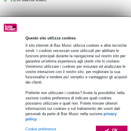
B-Stock
da 335,00 €
Scegli adesso i 2 anni di garanzia aggiuntiva e molti altri
vantaggi!
Questo sito utilizza cookies
Il sito internet di Bax Music utilizza cookies e altre tecniche
23,45 € di premio
simili. I cookies necessari sono utilizzati per abilitare le
funzioni principali durante la navigazione sul nostro sito per
Informazioni sul prodotto
garantire un'ottima esperienza agli utenti che lo visitano.
Vorremmo utilizzare i cookies per misurare ed analizzare le
NewHank MP103 MK2
vostre interazioni con il nostro sito, per migliorare la sua
funzionalita' e rendere piu' semplici e vantaggiosi gli acquisti
lettore multimediale
dei clienti.
frequenza di campionamento: 44,1 kHz
Preferite non utilizzare i cookies? Avete la possibilita' nella
Specifiche complete
sezione cookie preferenze di indicare quali cookies
possiamo utilizzare e quali non. Potete trovare ulteriori
informazioni sui cookies e sul trattamento dei vostri dati
Accessori (21)
personali da parte di Bax Music nella sezione
privacy
policy
.
Cookie preferenze
OK