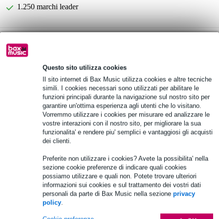
1.250 marchi leader
B-Stock
da 232,00 €
Scegli adesso i 2 anni di garanzia aggiuntiva e molti altri
Questo sito utilizza cookies
vantaggi!
Il sito internet di Bax Music utilizza cookies e altre tecniche
17,40 € di premio
simili. I cookies necessari sono utilizzati per abilitare le
funzioni principali durante la navigazione sul nostro sito per
garantire un'ottima esperienza agli utenti che lo visitano.
Informazioni sul prodotto
Vorremmo utilizzare i cookies per misurare ed analizzare le
vostre interazioni con il nostro sito, per migliorare la sua
Lettore CD/MP3 Omnitronic XDP-3002
funzionalita' e rendere piu' semplici e vantaggiosi gli acquisti
alimentazione: C8
dei clienti.
gamma di frequenza: 20 - 20000 Hz
Preferite non utilizzare i cookies? Avete la possibilita' nella
Specifiche complete
sezione cookie preferenze di indicare quali cookies
possiamo utilizzare e quali non. Potete trovare ulteriori
informazioni sui cookies e sul trattamento dei vostri dati
Accessori (8)
personali da parte di Bax Music nella sezione
privacy
policy
.
Cookie preferenze