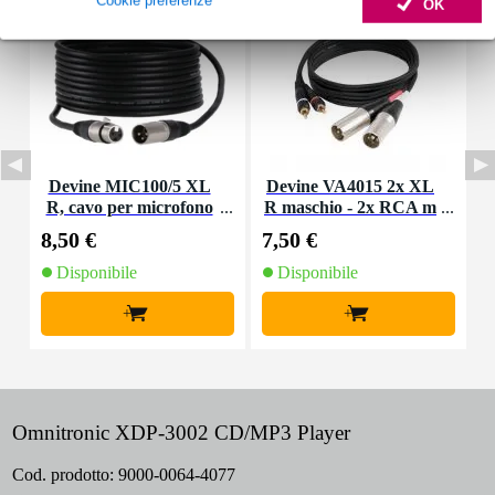
OK
Devine MIC100/5 XL
Devine VA4015 2x XL
K
R, cavo per microfono
R maschio - 2x RCA m
e segnale, 5 m
aschio 1,5 m
8,50 €
7,50 €
4
Disponibile
Disponibile
+
+
Omnitronic XDP-3002 CD/MP3 Player
Cod. prodotto:
9000-0064-4077