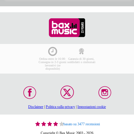
Ordina entro le 16:00:
Garanzia di 30 giorni,
Consegna in 2-3 giorni
soddisfatti o rimborsati
lavorativi (se
disponibile)
Disclaimer
|
Politica sulla privacy
|
Impostazioni cookie
basato su 3477 recensioni
Copyright © Bax Music 2003 - 2026