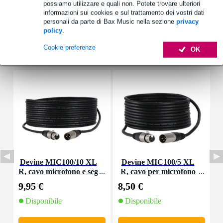
possiamo utilizzare e quali non. Potete trovare ulteriori
informazioni sui cookies e sul trattamento dei vostri dati
personali da parte di Bax Music nella sezione
privacy
policy
.
Cookie preferenze
OK
Accessori (29)
Devine MIC100/10 XL
Devine MIC100/5 XL
D
R, cavo microfono e seg
R, cavo per microfono
o
nale, 10 m
e segnale, 5 m
9,95 €
8,50 €
4
Disponibile
Disponibile